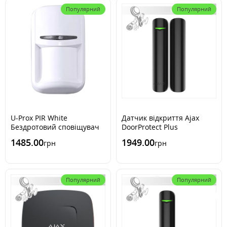
Популярний
Популярний
U-Prox PIR White
Датчик відкриття Ajax
Бездротовий сповіщувач
DoorProtect Plus
руху з імунітетом до
1485.00
1949.00
грн
грн
тварин
Популярний
Популярний