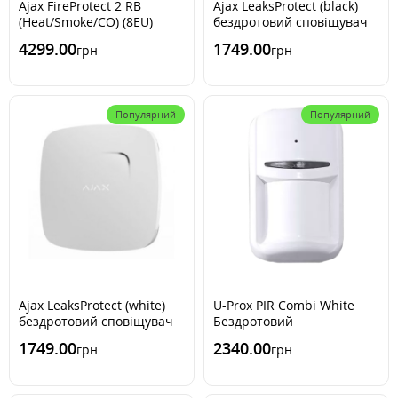
Ajax FireProtect 2 RB
Ajax LeaksProtect (black)
(Heat/Smoke/CO) (8EU)
бездротовий сповіщувач
white бездротовий
затоплення
4299.00
1749.00
грн
грн
сповіщувач диму,
температури, чадного газу
Популярний
Популярний
Ajax LeaksProtect (white)
U-Prox PIR Combi White
бездротовий сповіщувач
Бездротовий
затоплення
комбінований сповіщувач
1749.00
2340.00
грн
грн
руху та розбиття скла з
імунітетом до тварин