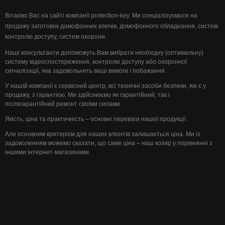
Вітаємо Вас на сайті компанії protection-key. Ми спеціалізуємося на
продажу заготовок домофонних ключів, домофонного обладнання, систем
контролю доступу, систем охорони.
Наші консультанти допоможуть Вам вибрати необхідну (оптимальну)
систему відеоспостереження, контролю доступу або охоронної
сигналізації, яка задовольнить ваші вимоги і побажання.
У нашій компанії є сервісний центр, всі технічні засоби безпеки, які є у
продажу, з гарантією. Ми здійснюємо як гарантійний, так і
післягарантійний ремонт своїми силами.
Якість, ціна та практичність – основні переваги нашої продукції.
Але основним критерієм для наших клієнтів залишається ціна. Ми із
задоволенням можемо сказати, що саме ціна – наш козир у порівнянні з
іншими інтернет-магазинами.