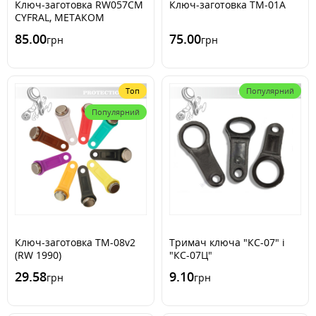
Ключ-заготовка RW057CM
Ключ-заготовка TM-01A
CYFRAL, МЕТАКОМ
85.00
75.00
грн
грн
Топ
Популярний
Популярний
Ключ-заготовка TM-08v2
Тримач ключа "КС-07" і
(RW 1990)
"КС-07Ц"
29.58
9.10
грн
грн