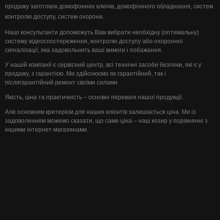
продажу заготовок домофонних ключів, домофонного обладнання, систем
контролю доступу, систем охорони.
Наші консультанти допоможуть Вам вибрати необхідну (оптимальну)
систему відеоспостереження, контролю доступу або охоронної
сигналізації, яка задовольнить ваші вимоги і побажання.
У нашій компанії є сервісний центр, всі технічні засоби безпеки, які є у
продажу, з гарантією. Ми здійснюємо як гарантійний, так і
післягарантійний ремонт своїми силами.
Якість, ціна та практичність – основні переваги нашої продукції.
Але основним критерієм для наших клієнтів залишається ціна. Ми із
задоволенням можемо сказати, що саме ціна – наш козир у порівнянні з
іншими інтернет-магазинами.