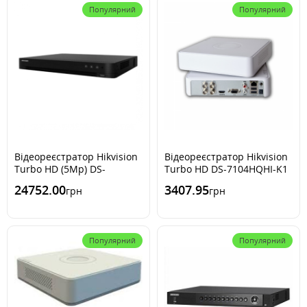
Популярний
Популярний
Відеореєстратор Hikvision
Відеореєстратор Hikvision
Turbo HD (5Mp) DS-
Turbo HD DS-7104HQHI-K1
7216HUHI-M2/S(E)/4A+16/4
(S) (3 Mp)
24752.00
3407.95
грн
грн
ACUSENSE
Популярний
Популярний