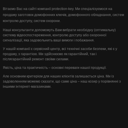
Вітаємо Вас на сайті компанії protection-key. Ми спеціалізуємося на
продажу заготовок домофонних ключів, домофонного обладнання, систем
контролю доступу, систем охорони.
Наші консультанти допоможуть Вам вибрати необхідну (оптимальну)
систему відеоспостереження, контролю доступу або охоронної
сигналізації, яка задовольнить ваші вимоги і побажання.
У нашій компанії є сервісний центр, всі технічні засоби безпеки, які є у
продажу, з гарантією. Ми здійснюємо як гарантійний, так і
післягарантійний ремонт своїми силами.
Якість, ціна та практичність – основні переваги нашої продукції.
Але основним критерієм для наших клієнтів залишається ціна. Ми із
задоволенням можемо сказати, що саме ціна – наш козир у порівнянні з
іншими інтернет-магазинами.