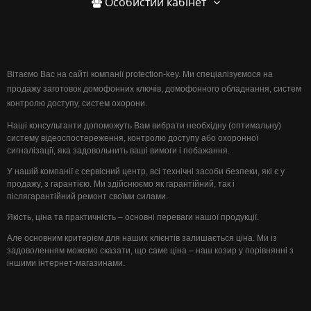
Особистий кабінет
Вітаємо Вас на сайті компанії protection-key. Ми спеціалізуємося на
продажу заготовок домофонних ключів, домофонного обладнання, систем
контролю доступу, систем охорони.
Наші консультанти допоможуть Вам вибрати необхідну (оптимальну)
систему відеоспостереження, контролю доступу або охоронної
сигналізації, яка задовольнить ваші вимоги і побажання.
У нашій компанії є сервісний центр, всі технічні засоби безпеки, які є у
продажу, з гарантією. Ми здійснюємо як гарантійний, так і
післягарантійний ремонт своїми силами.
Якість, ціна та практичність – основні переваги нашої продукції.
Але основним критерієм для наших клієнтів залишається ціна. Ми із
задоволенням можемо сказати, що саме ціна – наш козир у порівнянні з
іншими інтернет-магазинами.