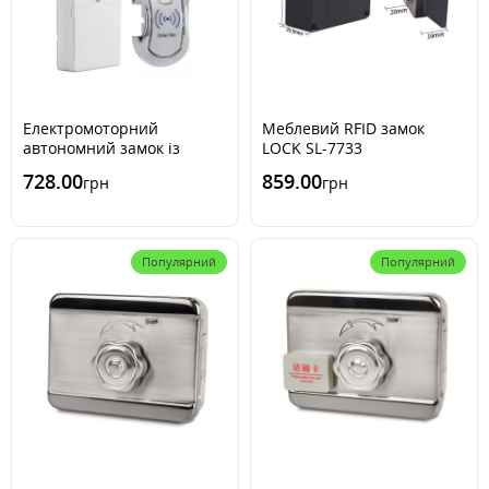
Електромоторний
Меблевий RFID замок
автономний замок із
LOCK SL-7733
зчитувачем RFID
728.00
859.00
грн
грн
Популярний
Популярний