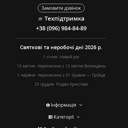
Замовити дзвінок
Техпідтримка
+38 (096) 984-84-89
---------------------------------------------------------------
Святкові та неробочі дні 2026 р.
1 січня- Новий рік
13 квітня- перенесено з 12 квітня Великдень
1 червня- перенесено з 31 травня — Трійця
25 грудня- Різдво Христове
Інформація
Категорії