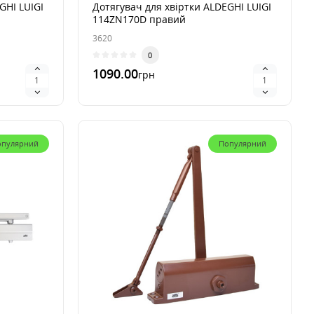
GHI LUIGI
Дотягувач для хвіртки ALDEGHI LUIGI
114ZN170D правий
3620
0
1090.00
грн
В 1 клик
опулярний
Популярний