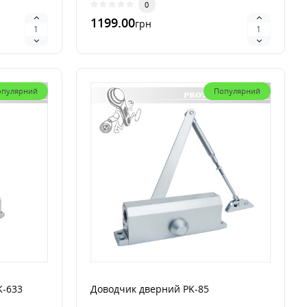
0
1199.00
грн
В 1 клик
опулярний
Популярний
K-633
Доводчик дверний PK-85