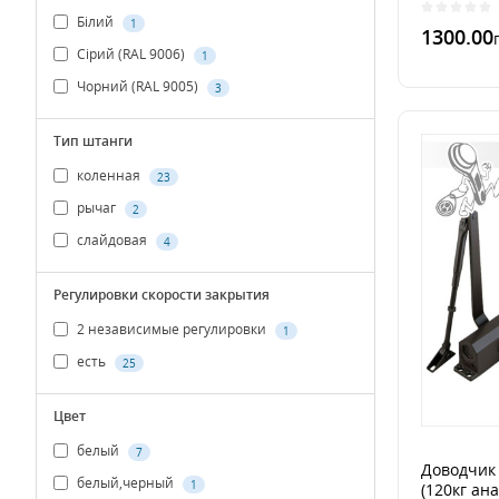
Білий
1
1300.00
Сірий (RAL 9006)
1
Чорний (RAL 9005)
3
В 1 к
Тип штанги
коленная
23
рычаг
2
слайдовая
4
Регулировки скорости закрытия
2 независимые регулировки
1
есть
25
Цвет
белый
7
Доводчик
белый,черный
1
(120кг ан