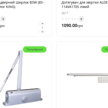
 дверний Шерлок B5W (85-
Дотягувач для хвіртки ALDE
лог KING)
114VA170S лівий
3617
0
0
1090.00
грн
грн
лик
В 1 клик
Популярний
П