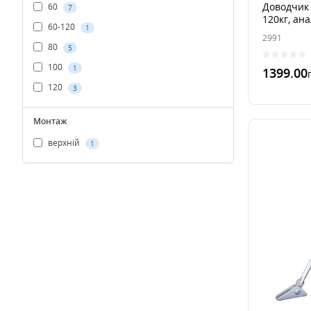
Доводчик
60
7
120кг, ана
60-120
1
2991
80
5
100
1
1399.00
120
3
В 1 к
Монтаж
верхній
1