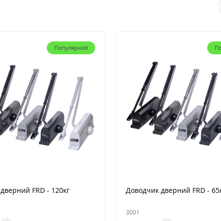
Популярний
П
дверний FRD - 120кг
Доводчик дверний FRD - 65
3001