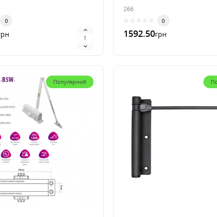
266
0
0
1592.50
грн
грн
лик
В 1 клик
Популярний
П