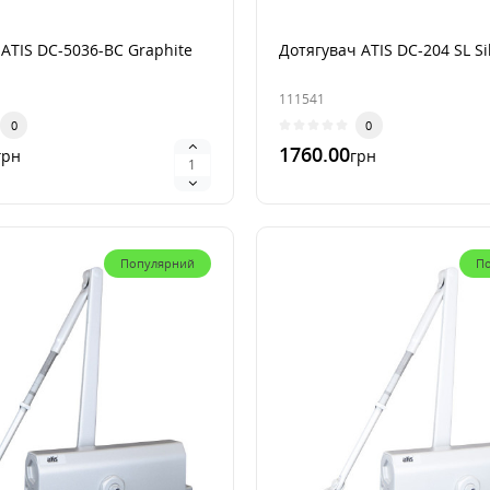
ATIS DC-5036-BC Graphite
Дотягувач ATIS DC-204 SL Si
111541
0
0
1760.00
грн
грн
лик
В 1 клик
Популярний
П