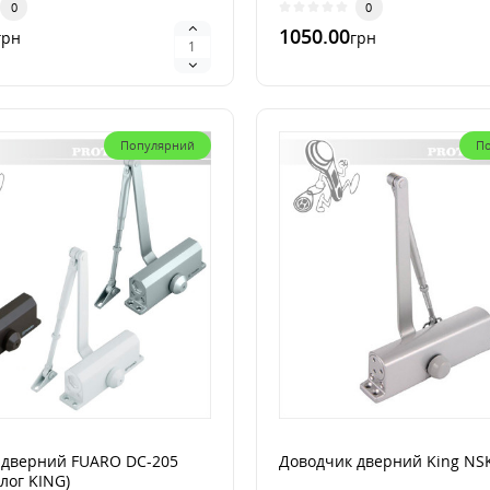
0
0
1050.00
грн
грн
лик
В 1 клик
Популярний
П
 дверний FUARO DC-205
Доводчик дверний King NS
алог KING)