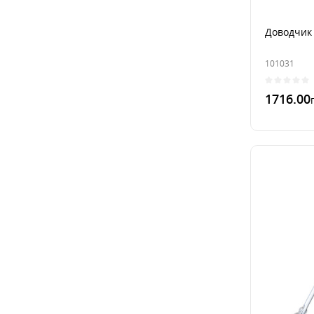
Доводчик 
101031
1716.00
В 1 к