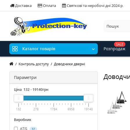
Доставка
Оплата
Святкові та неробочі дні 2024 р.
SALE
Розпродаж
Каталог товарів
Контроль доступу
Доводчики дверні
Доводчи
Параметри
Ціна
132
-
19140
грн
132
278
1784
6958
19140
Виробник
ATIS
32