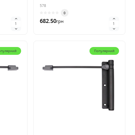
578
0
682.50
грн
В 1 клик
опулярний
Популярний