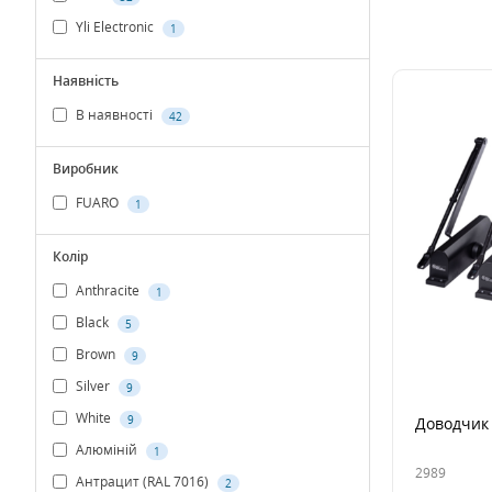
Yli Electronic
1
Наявність
В наявності
42
Виробник
FUARO
1
Колір
Anthracite
1
Black
5
Brown
9
Silver
9
White
9
Доводчик 
Алюміній
1
2989
Антрацит (RAL 7016)
2