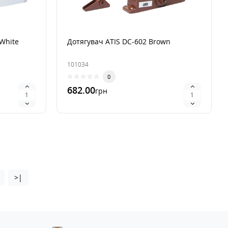
White
Дотягувач ATIS DC-602 Brown
101034
0
682.00
грн
В 1 клик
>|