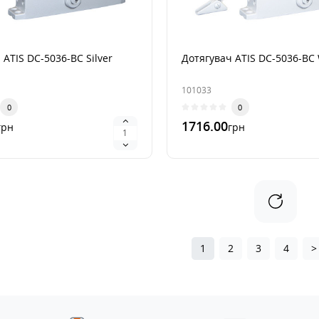
 ATIS DC-5036-BC Silver
Дотягувач ATIS DC-5036-BC 
101033
0
0
1716.00
грн
грн
лик
В 1 клик
1
2
3
4
>