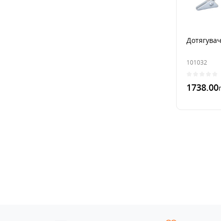
Дотягувач
101032
1738.00
В 1 к