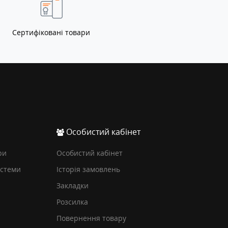
Сертифіковані товари
Особистий кабінет
ри
Особистий кабінет
истеми
Історія замовлень
Закладки
Розсилка
Повернення товару