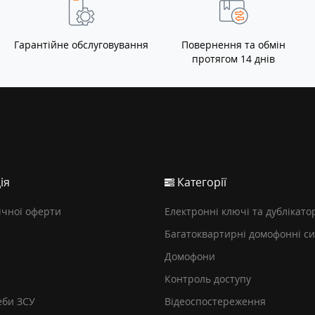
Гарантійне обслуговування
Повернення та обмін
протягом 14 днів
ія
Категорії
ічної оферти
Електронні ключі та дублікато
Багатоквартирні домофонні с
Домофони
Контроль доступу
еби ЗСУ
Відеоспостереження