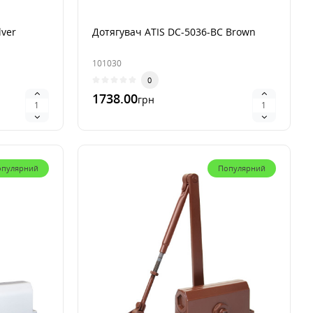
lver
Дотягувач ATIS DC-5036-BC Brown
101030
0
1738.00
грн
В 1 клик
опулярний
Популярний