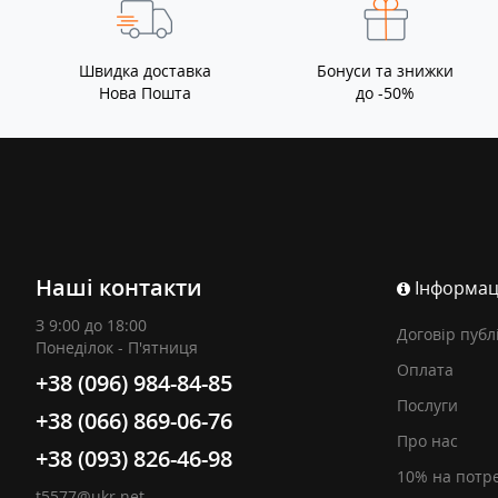
Швидка доставка
Бонуси та знижки
Нова Пошта
до -50%
Наші контакти
Інформац
З 9:00 до 18:00
Договір публ
Понеділок - П'ятниця
Оплата
+38 (096) 984-84-85
Послуги
+38 (066) 869-06-76
Про нас
+38 (093) 826-46-98
10% на потр
t5577@ukr.net