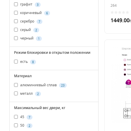
графит
3
264
коричневый
6
1449.00
серебро
7
серый
2
В 1 к
черный
1
Режим блокировки в открытом положении
есть
8
Материал
алюминиевый сплав
23
металл
2
Максимальный вес двери, кг
45
7
50
2