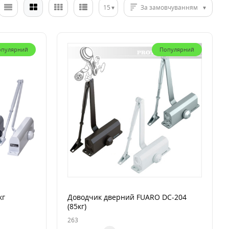
15
За замовчуванням
опулярний
Популярний
кг
Доводчик дверний FUARO DC-204
(85кг)
263