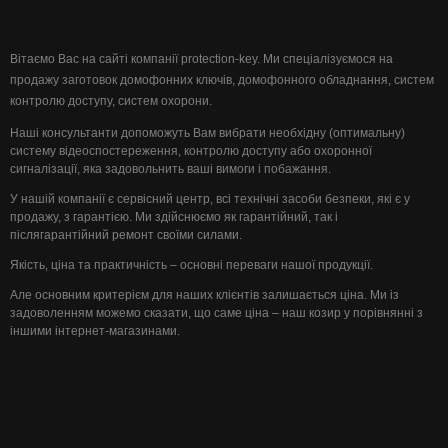
Вітаємо Вас на сайті компанії protection-key. Ми спеціалізуємося на
продажу заготовок домофонних ключів, домофонного обладнання, систем
контролю доступу, систем охорони.
Наші консультанти допоможуть Вам вибрати необхідну (оптимальну)
систему відеоспостереження, контролю доступу або охоронної
сигналізації, яка задовольнить ваші вимоги і побажання.
У нашій компанії є сервісний центр, всі технічні засоби безпеки, які є у
продажу, з гарантією. Ми здійснюємо як гарантійний, так і
післягарантійний ремонт своїми силами.
Якість, ціна та практичність – основні переваги нашої продукції.
Але основним критерієм для наших клієнтів залишається ціна. Ми із
задоволенням можемо сказати, що саме ціна – наш козир у порівнянні з
іншими інтернет-магазинами.