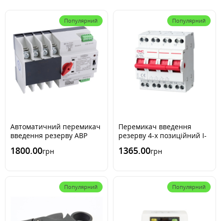
Популярний
Популярний
Автоматичний перемикач
Перемикач введення
введення резерву АВР
резерву 4-х позиційний I-
TOMZN 4-х позиційний
0-II 40А YCBZ-40 CNС
1800.00
1365.00
грн
грн
63A 3-фазний
Популярний
Популярний