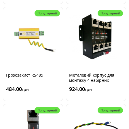
Популярний
Популярний
Грозозахист RS485
Металевий корпус для
монтажу 4 набірних
модулів грозозахисту
484.00
924.00
грн
грн
TWIST LG-4-RACK
Популярний
Популярний