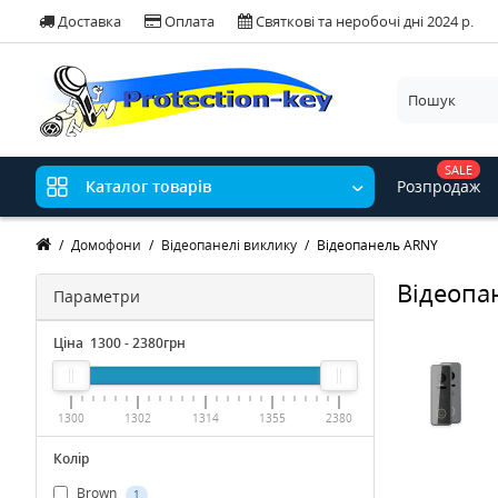
Доставка
Оплата
Святкові та неробочі дні 2024 р.
SALE
Розпродаж
Каталог товарів
Домофони
Відеопанелі виклику
Відеопанель ARNY
Відеопа
Параметри
Ціна
1300
-
2380
грн
1300
1302
1314
1355
2380
Колір
Brown
1