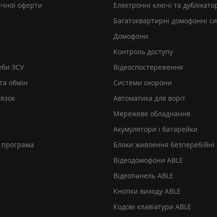
ічної оферти
Електронні ключі та дублікато
Багатоквартирні домофонні с
Домофони
Контроль доступу
еби ЗСУ
Відеоспостереження
та обмін
Системи охорони
’язок
Автоматика для воріт
Мережеве обладнання
Акумулятори і батарейки
 програма
Блоки живлення безперебійні
Відеодомофони ABLE
Відеопанель ABLE
Кнопки виходу ABLE
Кодові клавіатури ABLE