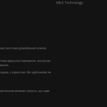
ABLE Technology
одажу заготовок домофонних ключів,
стему відеоспостереження, контролю
ажання.
продажу, з гарантією. Ми здійснюємо як
доволенням можемо сказати, що саме