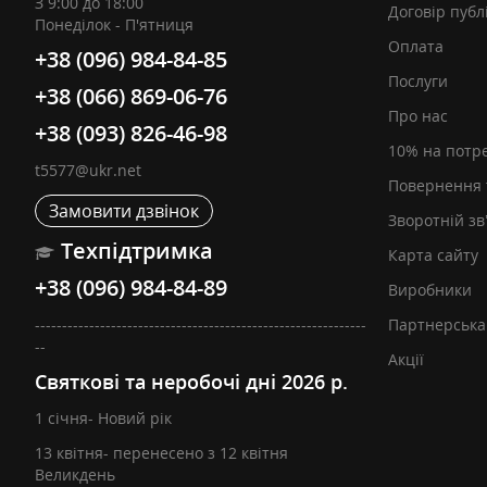
З 9:00 до 18:00
Договір публ
Понеділок - П'ятниця
Оплата
+38 (096) 984-84-85
Послуги
+38 (066) 869-06-76
Про нас
+38 (093) 826-46-98
10% на потр
t5577@ukr.net
Повернення 
Замовити дзвінок
Зворотній зв
Техпідтримка
Карта сайту
+38 (096) 984-84-89
Виробники
-------------------------------------------------------------
Партнерська
--
Акції
Святкові та неробочі дні 2026 р.
1 січня- Новий рік
13 квітня- перенесено з 12 квітня
Великдень