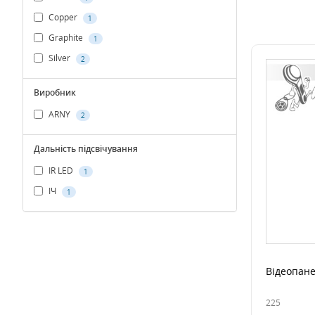
Copper
1
Graphite
1
Silver
2
Виробник
ARNY
2
Дальність підсвічування
IR LED
1
ІЧ
1
Відеопане
225