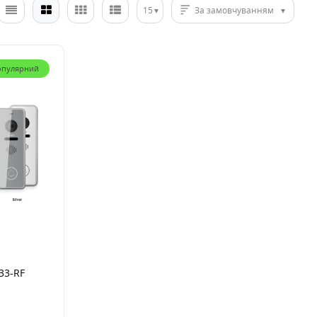
15
За замовчуванням
опулярний
33-RF