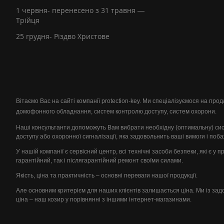
1 червня- перенесено з 31 травня —
Трійця
25 грудня- Різдво Христове
Вітаємо Вас на сайті компанії protection-key. Ми спеціалізуємося на пр
домофонного обладнання, систем контролю доступу, систем охорони.
Наші консультанти допоможуть Вам вибрати необхідну (оптимальну) си
доступу або охоронної сигналізації, яка задовольнить ваші вимоги і поб
У нашій компанії є сервісний центр, всі технічні засоби безпеки, які є у 
гарантійний, так і післягарантійний ремонт своїми силами.
Якість, ціна та практичність – основні переваги нашої продукції.
Але основним критерієм для наших клієнтів залишається ціна. Ми із за
ціна – наш козир у порівнянні з іншими інтернет-магазинами.