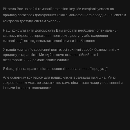
Вітаємо Вас на сайті компанії protection-key. Ми спеціалізуємося на
продажу заготовок домофонних ключів, домофонного обладнання, систем
контролю доступу, систем охорони.
Наші консультанти допоможуть Вам вибрати необхідну (оптимальну)
систему відеоспостереження, контролю доступу або охоронної
сигналізації, яка задовольнить ваші вимоги і побажання.
У нашій компанії є сервісний центр, всі технічні засоби безпеки, які є у
продажу, з гарантією. Ми здійснюємо як гарантійний, так і
післягарантійний ремонт своїми силами.
Якість, ціна та практичність – основні переваги нашої продукції.
Але основним критерієм для наших клієнтів залишається ціна. Ми із
задоволенням можемо сказати, що саме ціна – наш козир у порівнянні з
іншими інтернет-магазинами.