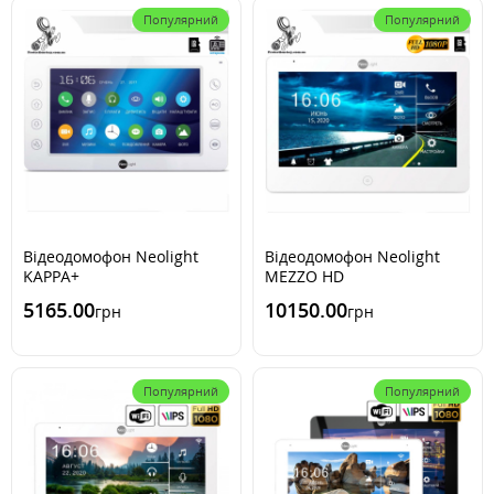
Популярний
Популярний
Відеодомофон Neolight
Відеодомофон Neolight
KAPPA+
MEZZO HD
5165.00
10150.00
грн
грн
Популярний
Популярний