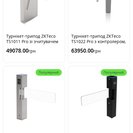
Турнікет-трипод ZKTeco
Турнікет-трипод ZKTeco
TS1011 Pro зі зчитувачем
TS1022 Pro з контролером,
RFID карт
зчитувачем відбитку
49078.00
63950.00
грн
грн
пальця і RFID карт
Популярний
Популярний