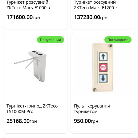
Турнікет розсувний
Турнікет розсувний
ZKTeco Mars-F1000 з
ZKTeco Mars-F1200 з
одиночною смугою руху
подвійною смугою руху
171600.00
137280.00
грн
грн
Популярний
Популярний
Турнікет-трипод ZKTeco
Пульт керування
TS1000M Pro
турнікетом
25168.00
950.00
грн
грн