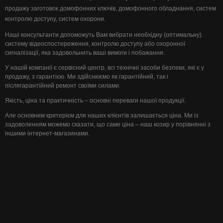
продажу заготовок домофонних ключів, домофонного обладнання, систем
контролю доступу, систем охорони.
Наші консультанти допоможуть Вам вибрати необхідну (оптимальну)
систему відеоспостереження, контролю доступу або охоронної
сигналізації, яка задовольнить ваші вимоги і побажання.
У нашій компанії є сервісний центр, всі технічні засоби безпеки, які є у
продажу, з гарантією. Ми здійснюємо як гарантійний, так і
післягарантійний ремонт своїми силами.
Якість, ціна та практичність – основні переваги нашої продукції.
Але основним критерієм для наших клієнтів залишається ціна. Ми із
задоволенням можемо сказати, що саме ціна – наш козир у порівнянні з
іншими інтернет-магазинами.