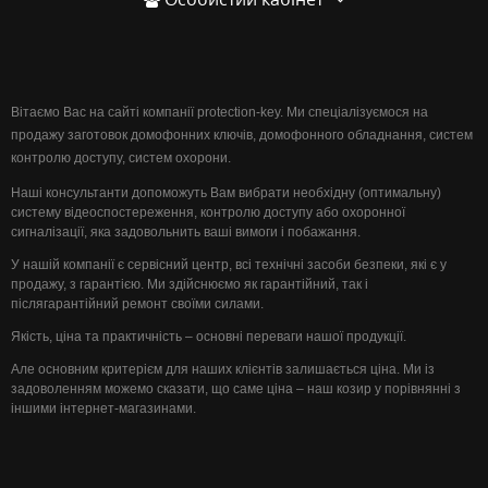
Вітаємо Вас на сайті компанії protection-key. Ми спеціалізуємося на
продажу заготовок домофонних ключів, домофонного обладнання, систем
контролю доступу, систем охорони.
Наші консультанти допоможуть Вам вибрати необхідну (оптимальну)
систему відеоспостереження, контролю доступу або охоронної
сигналізації, яка задовольнить ваші вимоги і побажання.
У нашій компанії є сервісний центр, всі технічні засоби безпеки, які є у
продажу, з гарантією. Ми здійснюємо як гарантійний, так і
післягарантійний ремонт своїми силами.
Якість, ціна та практичність – основні переваги нашої продукції.
Але основним критерієм для наших клієнтів залишається ціна. Ми із
задоволенням можемо сказати, що саме ціна – наш козир у порівнянні з
іншими інтернет-магазинами.