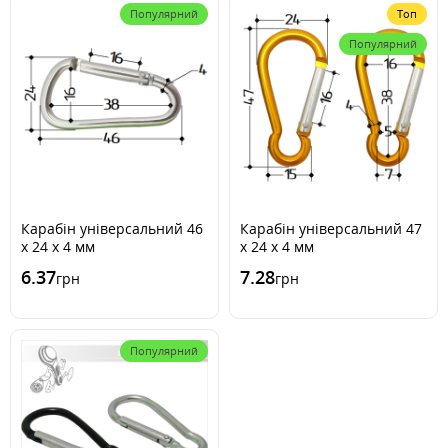
Популярний
Топ
Популярний
Карабін унiверсальний 46
Карабін універсальний 47
x 24 x 4 мм
x 24 x 4 мм
6.37
7.28
грн
грн
Популярний