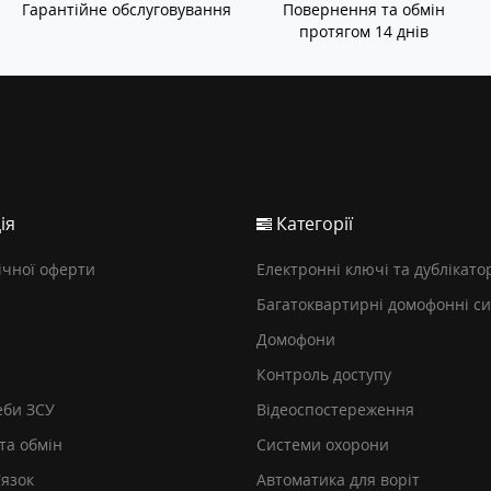
Гарантійне обслуговування
Повернення та обмін
протягом 14 днів
ія
Категорії
ічної оферти
Електронні ключі та дублікато
Багатоквартирні домофонні с
Домофони
Контроль доступу
еби ЗСУ
Відеоспостереження
та обмін
Системи охорони
’язок
Автоматика для воріт