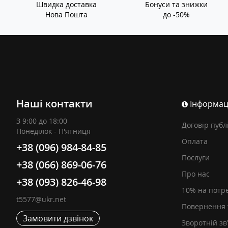
Швидка доставка
Бонуси та знижки
Нова Пошта
до -50%
Наші контакти
Інформац
З 9:00 до 18:00
Договір публ
Понеділок - П'ятниця
Оплата
+38 (096) 984-84-85
Послуги
+38 (066) 869-06-76
Про нас
+38 (093) 826-46-98
10% на потр
t5577@ukr.net
Повернення 
Замовити дзвінок
Зворотній зв