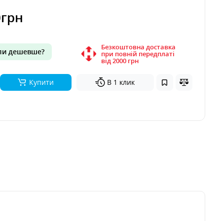
0грн
Безкоштовна доставка
и дешевше?
при повній передплаті
вiд 2000 грн
Купити
В 1 клик