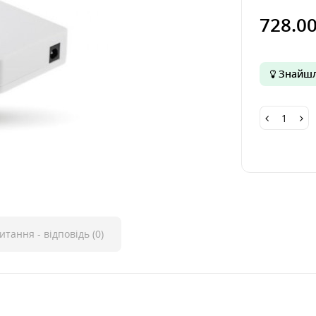
728.0
Знайшл
итання - відповідь (0)