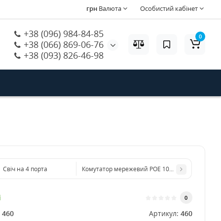
грн
Валюта
Особистий кабінет
+38 (096) 984-84-85
0
+38 (066) 869-06-76
+38 (093) 826-46-98
Свіч на 4 порта
Комутатор мережевий POE 10-ти портовий Hon
і
0
:
460
Артикул:
460