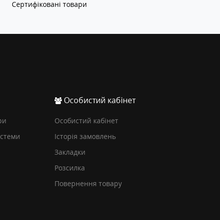
Сертифіковані товари
Особистий кабінет
ри
Особистий кабінет
истеми
Історія замовлень
Закладки
Розсилка
Повернення товару