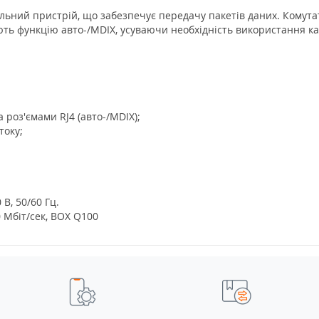
уальний пристрій, що забезпечує передачу пакетів даних. Комут
ють функцію авто-/MDIX, усуваючи необхідність використання к
 роз'ємами RJ4 (авто-/MDIX);
току;
В, 50/60 Гц.
0 Мбіт/сек, BOX Q100