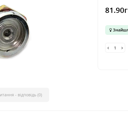
81.90
Знайшл
итання - відповідь (0)