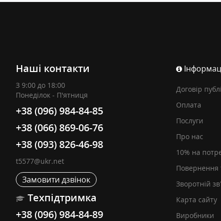
Наші контакти
Інформац
З 9:00 до 18:00
Договір публ
Понеділок - П'ятниця
Оплата
+38 (096) 984-84-85
Послуги
+38 (066) 869-06-76
Про нас
+38 (093) 826-46-98
10% на потр
t5577@ukr.net
Повернення 
Замовити дзвінок
Зворотній зв
Техпідтримка
Карта сайту
+38 (096) 984-84-89
Виробники