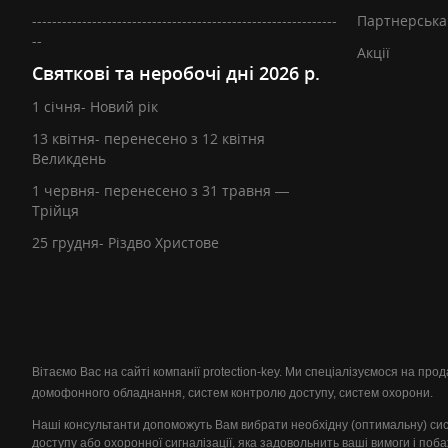
-------------------------------------------------------------
Партнерська
--
Акції
Святкові та неробочі дні 2026 р.
1 січня- Новий рік
13 квітня- перенесено з 12 квітня
Великдень
1 червня- перенесено з 31 травня —
Трійця
25 грудня- Різдво Христове
Вітаємо Вас на сайті компанії protection-key. Ми спеціалізуємося на пр
домофонного обладнання, систем контролю доступу, систем охорони.
Наші консультанти допоможуть Вам вибрати необхідну (оптимальну) си
доступу або охоронної сигналізації, яка задовольнить ваші вимоги і поб