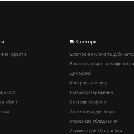
ія
Категорії
ічної оферти
Електронні ключі та дублікато
Багатоквартирні домофонні с
Домофони
Контроль доступу
еби ЗСУ
Відеоспостереження
та обмін
Системи охорони
’язок
Автоматика для воріт
Мережеве обладнання
Акумулятори і батарейки