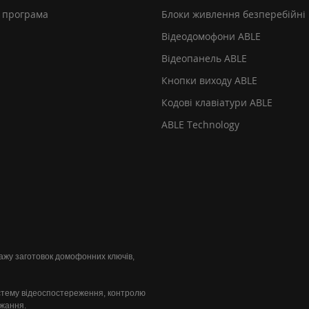
 програма
Блоки живлення безперебійні
Відеодомофони ABLE
Відеопанель ABLE
Кнопки виходу ABLE
Кодові клавіатури ABLE
ABLE Technology
одажу заготовок домофонних ключів,
стему відеоспостереження, контролю
ажання.