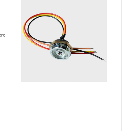
ю
ого