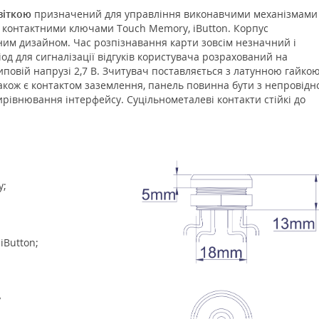
віткою
призначений для управління виконавчими механізмами
 контактними ключами Touch Memory, iButton. Корпус
сним дизайном. Час розпізнавання карти зовсім незначний і
од для сигналізації відгуків користувача розрахований на
повій напрузі 2,7 В. Зчитувач поставляється з латунною гайко
також є контактом заземлення, панель повинна бути з непровідн
рівнювання інтерфейсу. Суцільнометалеві контакти стійкі до
у;
iButton;
у