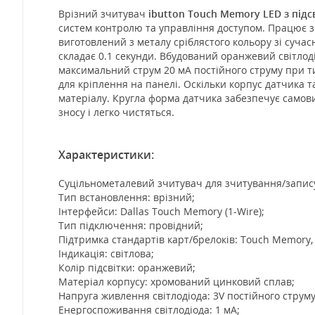
Врізний зчитувач
ibutton Touch Memory LED з підс
систем контролю та управління доступом. Працює з
виготовлений з металу сріблястого кольору зі суча
складає 0.1 секунди. Вбудований оранжевий світлоді
максимальний струм 20 мА постійного струму при ти
для кріплення на панелі. Оскільки корпус датчика 
матеріалу. Кругла форма датчика забезпечує самови
зносу і легко чистяться.
Характеристики:
Суцільнометалевий зчитувач для зчитування/запис
Тип встановлення: врізний;
Інтерфейси: Dallas Touch Memory (1-Wire);
Тип підключення: провідний;
Підтримка стандартів карт/брелоків: Touch Memory, 
Індикація: світлова;
Колір підсвітки: оранжевий;
Матеріал корпусу: хромований цинковий сплав;
Напруга живлення світлодіода: 3V постійного струм
Енергоспоживання світлодіода: 1 мА;