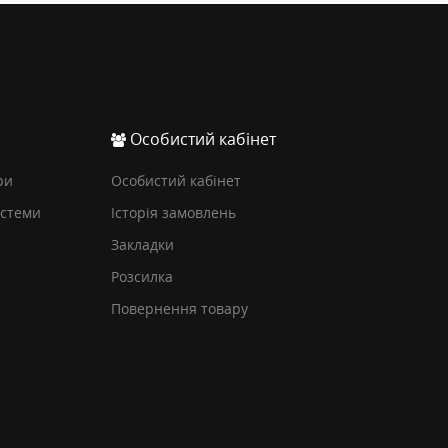
Особистий кабінет
ри
Особистий кабінет
истеми
Історія замовлень
Закладки
Розсилка
Повернення товару