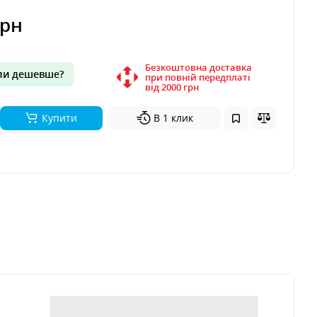
грн
Безкоштовна доставка
и дешевше?
при повній передплаті
вiд 2000 грн
Купити
В 1 клик