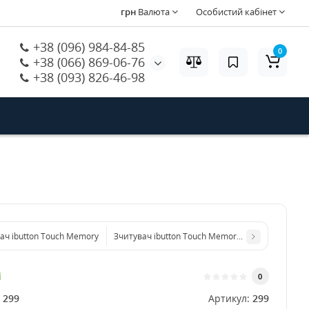
грн
Валюта
Особистий кабінет
+38 (096) 984-84-85
0
+38 (066) 869-06-76
+38 (093) 826-46-98
ач ibutton Touch Memory
Зчитувач ibutton Touch Memory LED з підсвітко
і
0
:
299
Артикул:
299