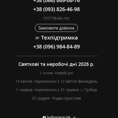
+38 (066) 869-06-76
+38 (093) 826-46-98
t5577@ukr.net
Замовити дзвінок
Техпідтримка
+38 (096) 984-84-89
---------------------------------------------------------------
Святкові та неробочі дні 2026 р.
1 січня- Новий рік
13 квітня- перенесено з 12 квітня Великдень
1 червня- перенесено з 31 травня — Трійця
25 грудня- Різдво Христове
Інформація