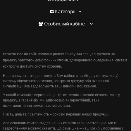
Категорії
Особистий кабінет
Вітаємо Вас на сайті компанії protection-key. Ми спеціалізуємося на
продажу заготовок домофонних ключів, домофонного обладнання, систем
контролю доступу, систем охорони.
Наші консультанти допоможуть Вам вибрати необхідну (оптимальну)
систему відеоспостереження, контролю доступу або охоронної
сигналізації, яка задовольнить ваші вимоги і побажання.
У нашій компанії є сервісний центр, всі технічні засоби безпеки, які є у
продажу, з гарантією. Ми здійснюємо як гарантійний, так і
післягарантійний ремонт своїми силами.
Якість, ціна та практичність – основні переваги нашої продукції.
Але основним критерієм для наших клієнтів залишається ціна. Ми із
задоволенням можемо сказати, що саме ціна – наш козир у порівнянні з