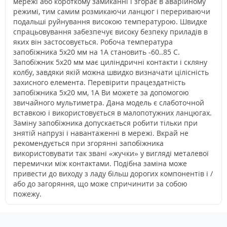
мережі або короткому замиканні і згорає в аварійному
режимі, тим самим розмикаючи ланцюг і перериваючи
подальші руйнування високою температурою. Швидке
спрацьовування забезпечує високу безпеку приладів в
яких він застосовується. Робоча температура
запобіжника 5х20 мм на 1А становить -60..85 С.
Запобіжник 5х20 мм має циліндричні контакти і скляну
колбу, завдяки якій можна швидко визначати цілісність
захисного елемента. Перевірити працездатність
запобіжника 5х20 мм, 1А Ви можете за допомогою
звичайного мультиметра. Дана модель є слаботочной
вставкою і використовується в малопотужних ланцюгах.
Заміну запобіжника допускається робити тільки при
знятій напрузі і навантаженні в мережі. Вкрай не
рекомендується при згорянні запобіжника
використовувати так звані «жучки» у вигляді металевої
перемички між контактами. Подібна заміна може
привести до виходу з ладу більш дорогих компонентів і /
або до загоряння, що може спричинити за собою
пожежу.