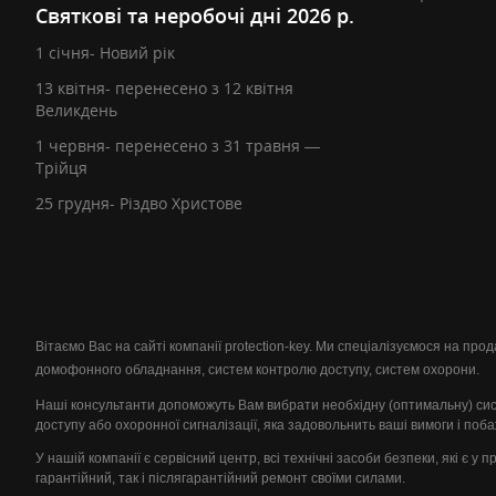
Святкові та неробочі дні 2026 р.
1 січня- Новий рік
13 квітня- перенесено з 12 квітня
Великдень
1 червня- перенесено з 31 травня —
Трійця
25 грудня- Різдво Христове
Вітаємо Вас на сайті компанії protection-key. Ми спеціалізуємося на пр
домофонного обладнання, систем контролю доступу, систем охорони.
Наші консультанти допоможуть Вам вибрати необхідну (оптимальну) си
доступу або охоронної сигналізації, яка задовольнить ваші вимоги і поб
У нашій компанії є сервісний центр, всі технічні засоби безпеки, які є у 
гарантійний, так і післягарантійний ремонт своїми силами.