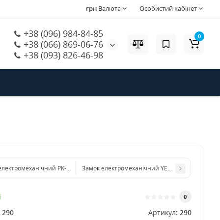
грн
Валюта
Особистий кабінет
+38 (096) 984-84-85
0
+38 (066) 869-06-76
+38 (093) 826-46-98
електромеханічний PK-RJ102B
Замок електромеханічний YEH-210
і
0
:
290
Артикул:
290