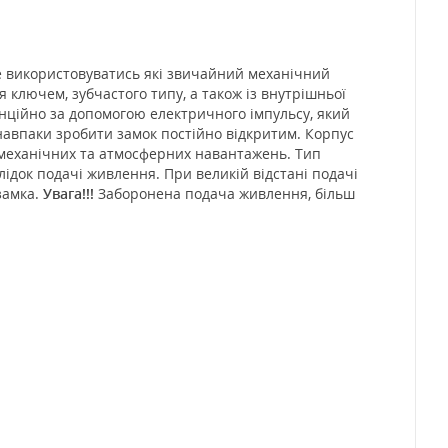
же використовуватись які звичайний механічний
 ключем, зубчастого типу, а також із внутрішньої
анційно за допомогою електричного імпульсу, який
навпаки зробити замок постійно відкритим. Корпус
до механічних та атмосферних навантажень. Тип
лідок подачі живлення. При великій відстані подачі
замка.
Увага!!!
Заборонена подача живлення, більш