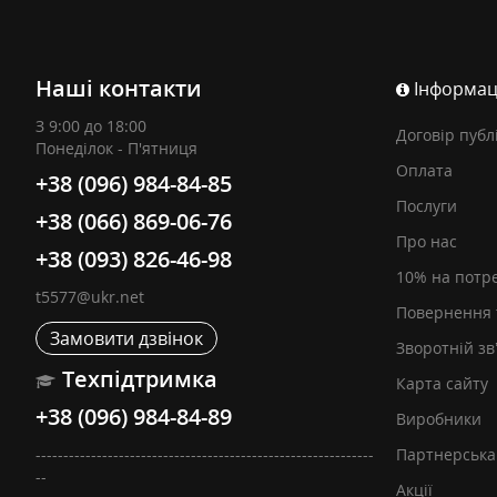
Наші контакти
Інформац
З 9:00 до 18:00
Договір публ
Понеділок - П'ятниця
Оплата
+38 (096) 984-84-85
Послуги
+38 (066) 869-06-76
Про нас
+38 (093) 826-46-98
10% на потр
t5577@ukr.net
Повернення 
Замовити дзвінок
Зворотній зв
Техпідтримка
Карта сайту
+38 (096) 984-84-89
Виробники
-------------------------------------------------------------
Партнерська
--
Акції