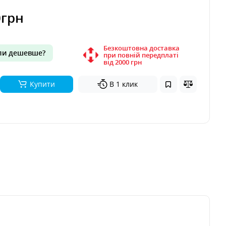
0грн
Безкоштовна доставка
и дешевше?
при повній передплаті
вiд 2000 грн
Купити
В 1 клик