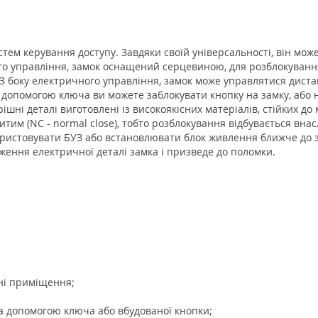
тем керування доступу. Завдяки своїй універсальності, він мо
ого управління, замок оснащений серцевиною, для розблокування
 З боку електричного управління, замок може управлятися дист
а допомогою ключа ви можете заблокувати кнопку на замку, або 
рішні деталі виготовлені із високоякісних матеріалів, стійких 
им (NC - normal close), тобто розблокування відбувається внас
ористовувати БУЗ або встановлювати блок живлення ближче до 
ження електричної деталі замка і призведе до поломки.
ні приміщення;
а допомогою ключа або вбудованої кнопки;