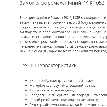
Замок електромеханічний PK-RJ105B
Електромеханічний замок PK-RJ105B є складовою сис
замок, так і як електричний замок. З боку механічн
сторони – кнопкою виходу, для швидкого відкриття.
ви подаєте із реле контролера чи кнопки виходу. З
замка виготовлений із нікельованого металу, а внут
даного електромеханічного замка є нормально-закрит
живлення на замок (понад 15 м), рекомендуємо вик
ніж на 3 секунди, адже це може спричинити пошкод
Технічні характеристики
Тип виробу: електромеханічний замок;
Матеріал корпусу: нікельований метал;
Тип установки: накладний;
Середовище використання: всередині та ззов
Спосіб розблокування: подача живлення;
Ручне розблокування: є, механічним шляхом з