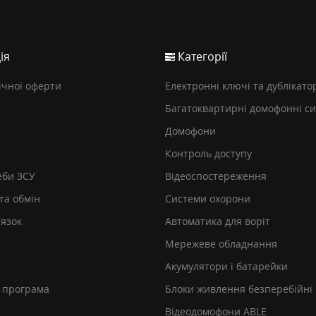
ія
Категорії
ічної оферти
Електронні ключі та дублікато
Багатоквартирні домофонні с
Домофони
Контроль доступу
еби ЗСУ
Відеоспостереження
та обмін
Системи охорони
’язок
Автоматика для воріт
Мережеве обладнання
Акумулятори і батарейки
 програма
Блоки живлення безперебійні
Відеодомофони ABLE