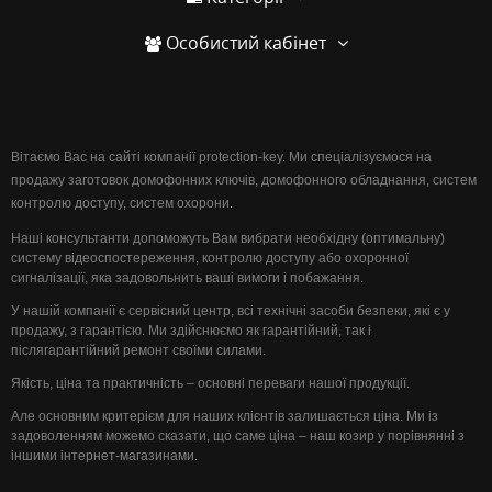
Особистий кабінет
Вітаємо Вас на сайті компанії protection-key. Ми спеціалізуємося на
продажу заготовок домофонних ключів, домофонного обладнання, систем
контролю доступу, систем охорони.
Наші консультанти допоможуть Вам вибрати необхідну (оптимальну)
систему відеоспостереження, контролю доступу або охоронної
сигналізації, яка задовольнить ваші вимоги і побажання.
У нашій компанії є сервісний центр, всі технічні засоби безпеки, які є у
продажу, з гарантією. Ми здійснюємо як гарантійний, так і
післягарантійний ремонт своїми силами.
Якість, ціна та практичність – основні переваги нашої продукції.
Але основним критерієм для наших клієнтів залишається ціна. Ми із
задоволенням можемо сказати, що саме ціна – наш козир у порівнянні з
іншими інтернет-магазинами.