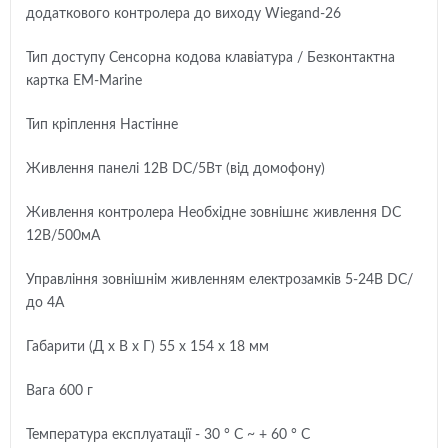
додаткового контролера до виходу Wiegand-26
Тип доступу Сенсорна кодова клавіатура / Безконтактна
картка EM-Marine
Тип кріплення Настінне
Живлення панелі 12В DC/5Вт (від домофону)
Живлення контролера Необхідне зовнішнє живлення DC
12В/500мА
Управління зовнішнім живленням електрозамків 5-24В DC/
до 4А
Габарити (Д х В х Г) 55 х 154 х 18 мм
Вага 600 г
Температура експлуатації - 30 ° С ~ + 60 ° С