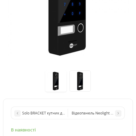
Solo BRACKET кутник для панелей NeoLight
Відеопанель Neolight MEGA/4 FHD B
В наявності