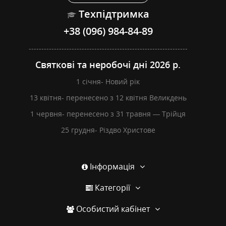
Техпідтримка
+38 (096) 984-84-89
---------------------------------------------------------------
Святкові та неробочі дні 2026 р.
1 січня- Новий рік
13 квітня- перенесено з 12 квітня Великдень
1 червня- перенесено з 31 травня — Трійця
25 грудня- Різдво Христове
Інформація
Категорії
Особистий кабінет