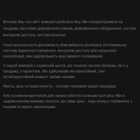
Вітаємо Вас на сайті компанії protection-key. Ми спеціалізуємося на
продажу заготовок домофонних ключів, домофонного обладнання, систем
контролю доступу, систем охорони.
Наші консультанти допоможуть Вам вибрати необхідну (оптимальну)
систему відеоспостереження, контролю доступу або охоронної
сигналізації, яка задовольнить ваші вимоги і побажання.
У нашій компанії є сервісний центр, всі технічні засоби безпеки, які є у
продажу, з гарантією. Ми здійснюємо як гарантійний, так і
післягарантійний ремонт своїми силами.
Якість, ціна та практичність – основні переваги нашої продукції.
Але основним критерієм для наших клієнтів залишається ціна. Ми із
задоволенням можемо сказати, що саме ціна – наш козир у порівнянні з
іншими інтернет-магазинами.