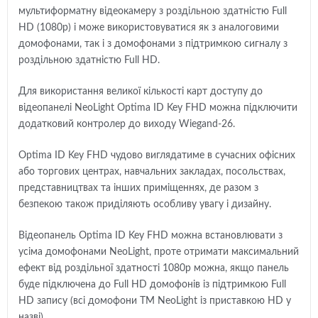
мультиформатну відеокамеру з роздільною здатністю Full
HD (1080p) і може використовуватися як з аналоговими
домофонами, так і з домофонами з підтримкою сигналу з
роздільною здатністю Full HD.
Для використання великої кількості карт доступу до
відеопанелі NeoLight Optima ID Key FHD можна підключити
додатковий контролер до виходу Wiegand-26.
Optima ID Key FHD чудово виглядатиме в сучасних офісних
або торгових центрах, навчальних закладах, посольствах,
представництвах та інших приміщеннях, де разом з
безпекою також приділяють особливу увагу і дизайну.
Відеопанель Optima ID Key FHD можна встановлювати з
усіма домофонами NeoLight, проте отримати максимальний
ефект від роздільної здатності 1080р можна, якщо панель
буде підключена до Full HD домофонів із підтримкою Full
HD запису (всі домофони ТМ NeoLight із приставкою HD у
назві).