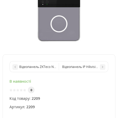
Відеопанель ZKTeco Notus для IP-домофонів
Відеопанель IP Hikvision DS-KV8113
В наявності
0
Код товару:
2209
Артикул:
2209