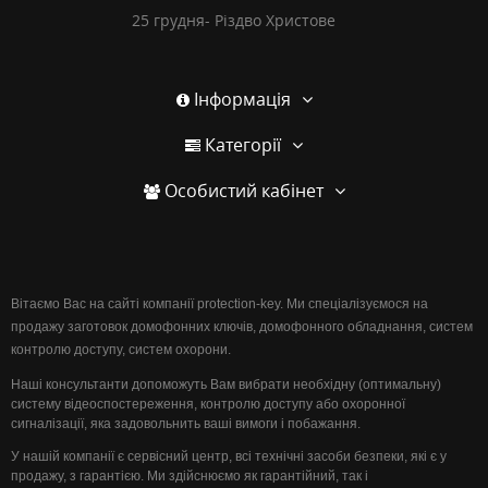
25 грудня- Різдво Христове
Інформація
Категорії
Особистий кабінет
Вітаємо Вас на сайті компанії protection-key. Ми спеціалізуємося на
продажу заготовок домофонних ключів, домофонного обладнання, систем
контролю доступу, систем охорони.
Наші консультанти допоможуть Вам вибрати необхідну (оптимальну)
систему відеоспостереження, контролю доступу або охоронної
сигналізації, яка задовольнить ваші вимоги і побажання.
У нашій компанії є сервісний центр, всі технічні засоби безпеки, які є у
продажу, з гарантією. Ми здійснюємо як гарантійний, так і