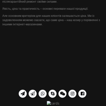
післягарантійний ремонт своїми силами.
Якість, ціна та практичність – основні переваги нашої продукції.
Але основним критерієм для наших клієнтів залишається ціна. Ми із
задоволенням можемо сказати, що саме ціна – наш козир у порівнянні з
іншими інтернет-магазинами.