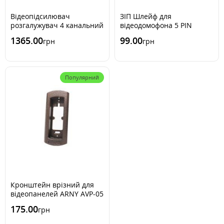
Відеопідсилювач
ЗІП Шлейф для
розгалужувач 4 канальний
відеодомофона 5 PIN
1365.00
99.00
грн
грн
Популярний
Кронштейн врізний для
відеопанелей ARNY AVP-05
і ABLE PK-201
175.00
грн