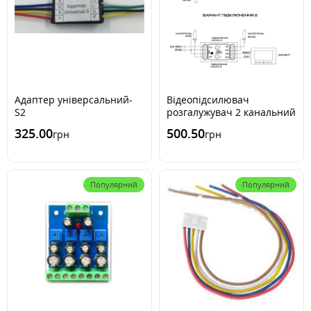
Адаптер універсальний-
Відеопідсилювач
S2
розгалужувач 2 канальний
325.00
500.50
грн
грн
Популярний
Популярний