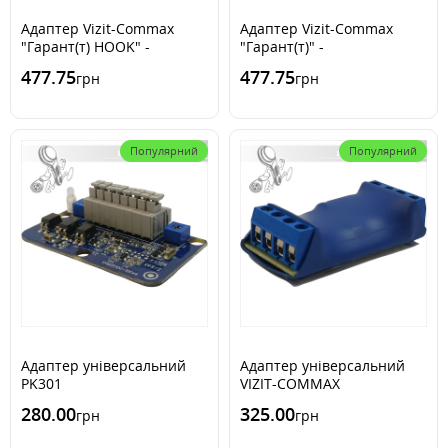
Адаптер Vizit-Commax
Адаптер Vizit-Commax
"Гарант(т) HOOK" -
"Гарант(т)" -
трансформаторний
трансформаторний
477.75
477.75
грн
грн
Популярний
Популярний
Адаптер універсальний
Адаптер універсальний
PK301
VIZIT-COMMAX
280.00
325.00
грн
грн