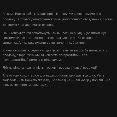
Вітаємо Вас на сайті компанії protection-key. Ми спеціалізуємося на
продажу заготовок домофонних ключів, домофонного обладнання, систем
контролю доступу, систем охорони.
Наші консультанти допоможуть Вам вибрати необхідну (оптимальну)
систему відеоспостереження, контролю доступу або охоронної
сигналізації, яка задовольнить ваші вимоги і побажання.
У нашій компанії є сервісний центр, всі технічні засоби безпеки, які є у
продажу, з гарантією. Ми здійснюємо як гарантійний, так і
післягарантійний ремонт своїми силами.
Якість, ціна та практичність – основні переваги нашої продукції.
Але основним критерієм для наших клієнтів залишається ціна. Ми із
задоволенням можемо сказати, що саме ціна – наш козир у порівнянні з
іншими інтернет-магазинами.