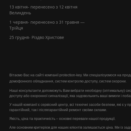
13 квітня- перенесено з 12 квітня
Великдень
1 червня- перенесено з 31 травня —
Трійця
25 грудня- Різдво Христове
Вітаємо Вас на сайті компанії protection-key. Ми спеціалізуємося на пр
домофонного обладнання, систем контролю доступу, систем охорони.
Наші консультанти допоможуть Вам вибрати необхідну (оптимальну) си
доступу або охоронної сигналізації, яка задовольнить ваші вимоги і поб
У нашій компанії є сервісний центр, всі технічні засоби безпеки, які є у 
гарантійний, так і післягарантійний ремонт своїми силами.
Якість, ціна та практичність – основні переваги нашої продукції.
Але основним критерієм для наших клієнтів залишається ціна. Ми із за