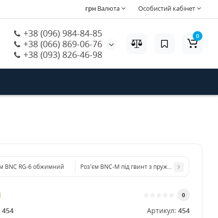
грн
Валюта
Особистий кабінет
+38 (096) 984-84-85
0
+38 (066) 869-06-76
+38 (093) 826-46-98
єм BNC RG-6 обжимний
Роз'єм BNC-M під гвинт з пружиною під кабель
і
0
:
454
Артикул:
454