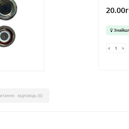
20.00
Знайшл
итання - відповідь (0)