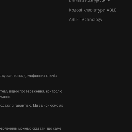
Кнопки виходу ABLE
Кодові клавіатури ABLE
ABLE Technology
одажу заготовок домофонних ключів,
стему відеоспостереження, контролю
ажання.
продажу, з гарантією. Ми здійснюємо як
доволенням можемо сказати, що саме