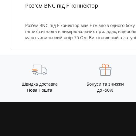
Роз'єм BNC пiд F коннектор
Роз'єм BNC під F конектор має F гніздо з одного боку
інших сигналів в вимірювальних приладах, відеообл
мають хвильовий опір 75 Ом. Виготовлений з латуні
Швидка доставка
Бонуси та знижки
Нова Пошта
до -50%