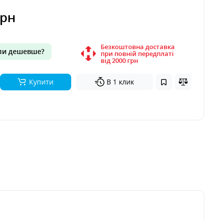
грн
Безкоштовна доставка
и дешевше?
при повній передплаті
вiд 2000 грн
Купити
В 1 клик