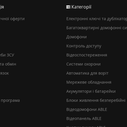
ія
Категорії
ічної оферти
Електронні ключі та дублікато
Багатоквартирні домофонні с
Домофони
Контроль доступу
еби ЗСУ
Відеоспостереження
та обмін
Системи охорони
’язок
Автоматика для воріт
Мережеве обладнання
Акумулятори і батарейки
 програма
Блоки живлення безперебійні
Відеодомофони ABLE
Відеопанель ABLE