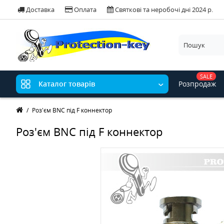
Доставка
Оплата
Святкові та неробочі дні 2024 р.
SALE
Розпродаж
Каталог товарів
Роз'єм BNC пiд F коннектор
Роз'єм BNC пiд F коннектор