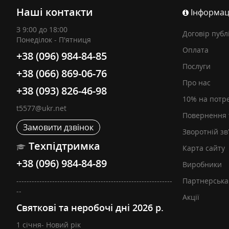
Наші контакти
Інформац
З 9:00 до 18:00
Договір публ
Понеділок - П'ятниця
Оплата
+38 (096) 984-84-85
Послуги
+38 (066) 869-06-76
Про нас
+38 (093) 826-46-98
10% на потр
t5577@ukr.net
Повернення 
Замовити дзвінок
Зворотній зв
Техпідтримка
Карта сайту
+38 (096) 984-84-89
Виробники
-------------------------------------------------------------
Партнерська
--
Акції
Святкові та неробочі дні 2026 р.
1 січня- Новий рік