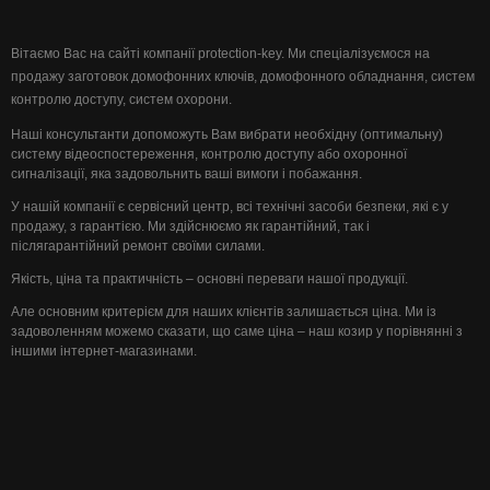
Вітаємо Вас на сайті компанії protection-key. Ми спеціалізуємося на
продажу заготовок домофонних ключів, домофонного обладнання, систем
контролю доступу, систем охорони.
Наші консультанти допоможуть Вам вибрати необхідну (оптимальну)
систему відеоспостереження, контролю доступу або охоронної
сигналізації, яка задовольнить ваші вимоги і побажання.
У нашій компанії є сервісний центр, всі технічні засоби безпеки, які є у
продажу, з гарантією. Ми здійснюємо як гарантійний, так і
післягарантійний ремонт своїми силами.
Якість, ціна та практичність – основні переваги нашої продукції.
Але основним критерієм для наших клієнтів залишається ціна. Ми із
задоволенням можемо сказати, що саме ціна – наш козир у порівнянні з
іншими інтернет-магазинами.