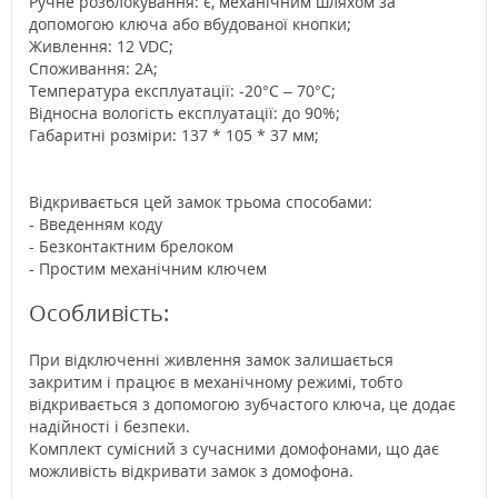
Ручне розблокування: є, механічним шляхом за
допомогою ключа або вбудованої кнопки;
Живлення: 12 VDC;
Споживання: 2A;
Температура експлуатації: -20°C – 70°C;
Відносна вологість експлуатації: до 90%;
Габаритні розміри: 137 * 105 * 37 мм;
Відкривається цей замок трьома способами:
- Введенням коду
- Безконтактним брелоком
- Простим механічним ключем
Особливість:
При відключенні живлення замок залишається
закритим і працює в механічному режимі, тобто
відкривається з допомогою зубчастого ключа, це додає
надійності і безпеки.
Комплект сумісний з сучасними домофонами, що дає
можливість відкривати замок з домофона.