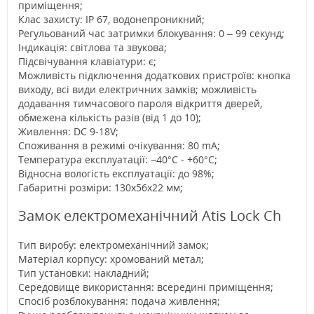
приміщення;
Клас захисту: IP 67, водонепроникний;
Регульований час затримки блокування: 0 – 99 секунд;
Індикація: світлова та звукова;
Підсвічування клавіатури: є;
Можливість підключення додаткових пристроїв: кнопка
виходу, всі види електричних замків; можливість
додавання тимчасового пароля відкриття дверей,
обмежена кількість разів (від 1 до 10);
Живлення: DC 9-18V;
Споживання в режимі очікування: 80 mA;
Температура експлуатації: −40°C - +60°C;
Відносна вологість експлуатації: до 98%;
Габаритні розміри: 130x56x22 мм;
Замок електромеханічний Atis Lock Ch
Тип виробу: електромеханічний замок;
Матеріал корпусу: хромований метал;
Тип установки: накладний;
Середовище використання: всередині приміщення;
Спосіб розблокування: подача живлення;