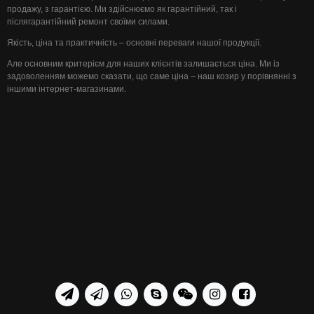
продажу, з гарантією. Ми здійснюємо як гарантійний, так і
післягарантійний ремонт своїми силами.
Якість, ціна та практичність – основні переваги нашої продукції.
Але основним критерієм для наших клієнтів залишається ціна. Ми із
задоволенням можемо сказати, що саме ціна – наш козир у порівнянні з
іншими інтернет-магазинами.