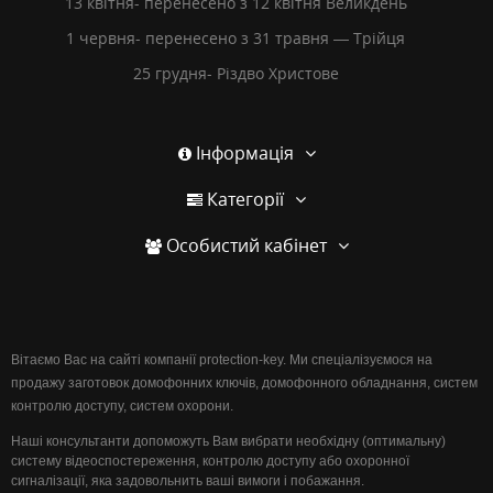
13 квітня- перенесено з 12 квітня Великдень
1 червня- перенесено з 31 травня — Трійця
25 грудня- Різдво Христове
Інформація
Категорії
Особистий кабінет
Вітаємо Вас на сайті компанії protection-key. Ми спеціалізуємося на
продажу заготовок домофонних ключів, домофонного обладнання, систем
контролю доступу, систем охорони.
Наші консультанти допоможуть Вам вибрати необхідну (оптимальну)
систему відеоспостереження, контролю доступу або охоронної
сигналізації, яка задовольнить ваші вимоги і побажання.