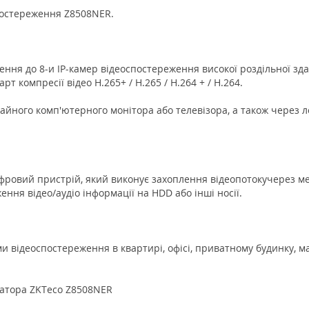
постереження Z8508NER.
ння до 8-и IP-камер відеоспостереження високої роздільної зда
рт компресії відео H.265+ / H.265 / H.264 + / H.264.
ного комп'ютерного монітора або телевізора, а також через л
 цифровий пристрій, який виконує захоплення відеопотокучерез м
ння відео/аудіо інформації на HDD або інші носії.
відеоспостереження в квартирі, офісі, приватному будинку, маг
ратора ZKTeco Z8508NER