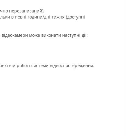
лічно перезаписаний);
ільки в певні години/дні тижня (доступні
у відеокамери може виконати наступні дії:
оректній роботі системи відеоспостереження: