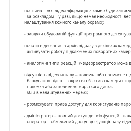
постійна – вся відеоінформація з камер буде запису
- за розкладом – у разі, якщо немає необхідності ве
налаштування кожного каналу окремо);
- завдяки вбудованій функції програмного детектуван
почати відеозапис в архів відразу з декількох камер
- активувати роботу підключених поворотних камер
- аналогічні типи реакцій IP-відеореєстратор може
відсутність відеосигналу – поломка або навмисне в
- блокування відео – закриття об'єктива камери ст
- поломка або заповнення жорсткого диска;
- збій в налаштуваннях мережі;
- розмежувати права доступу для користувачів паро
адміністратор – повний доступ до всіх функцій і на
- оператор – обмежений доступ до функціоналу віде