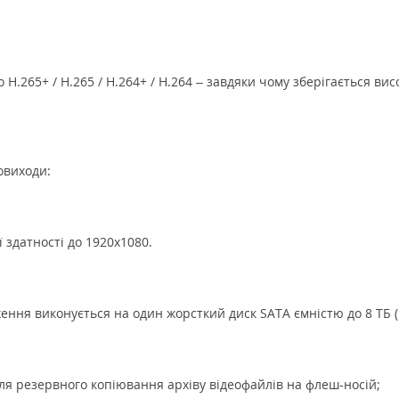
о H.265+ / H.265 / H.264+ / H.264 – завдяки чому зберігається в
овиходи:
ї здатності до 1920x1080.
ення виконується на один жорсткий диск SATA ємністю до 8 ТБ (
для резервного копіювання архіву відеофайлів на флеш-носій;