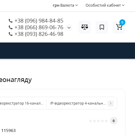
грн
Валюта
Особистий кабінет
+38 (096) 984-84-85
0
+38 (066) 869-06-76
+38 (093) 826-46-98
деонагляду
деореєстратор 16-канальний ATIS XVR 3116 для систем відеонагляду
IP-відеореєстратор 4-канальний ZKTeco Z8504N
0
:
115963