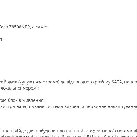
Teco Z8508NER, а саме:
т;
R
сткий диск (купуються окремо) до відповідного роз'єму SATA, по
 локальної мережі;
гою блоків живлення;
 майстра налаштувань системи виконати первинне налаштування
інно підійде для побудови повноцінної та ефективної системи
відеоінформацію в роздільній здатності 5Mp з з 8-и підключени