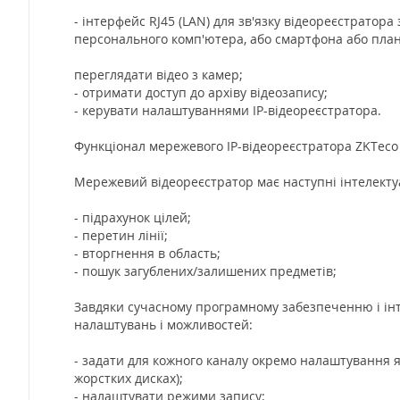
- інтерфейс RJ45 (LAN) для зв'язку відеореєстрато
персонального комп'ютера, або смартфона або план
переглядати відео з камер;
- отримати доступ до архіву відеозапису;
- керувати налаштуваннями IP-відеореєстратора.
Функціонал мережевого IP-відеореєстратора ZKTec
Мережевий відеореєстратор має наступні інтелектуал
- підрахунок цілей;
- перетин лінії;
- вторгнення в область;
- пошук загублених/залишених предметів;
Завдяки сучасному програмному забезпеченню і інт
налаштувань і можливостей:
- задати для кожного каналу окремо налаштування яко
жорстких дисках);
- налаштувати режими запису: