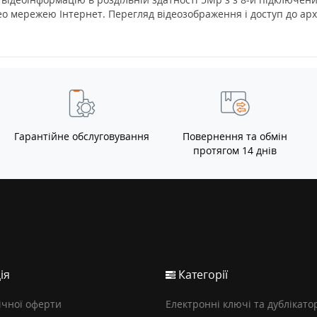
ідео мережею Інтернет. Перегляд відеозображення і доступ до арх
Гарантійне обслуговування
Повернення та обмін
протягом 14 днів
ія
Категорії
ічної оферти
Електронні ключі та дублікато