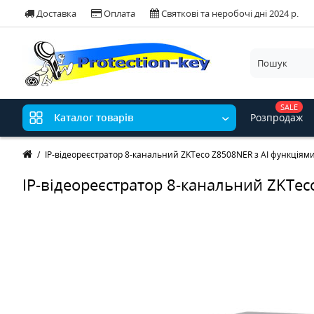
Доставка
Оплата
Святкові та неробочі дні 2024 р.
SALE
Розпродаж
Каталог товарів
IP-відеореєстратор 8-канальний ZKTeco Z8508NER з AI функціям
IP-відеореєстратор 8-канальний ZKTec