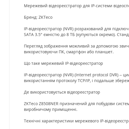
Мережевий відеореєстратор для IP-системи відеос
Бренд: ZKTeco
IP-відеореєстратор (NVR) розрахований для підключе
SATA 3.5" ємністю до 8 ТБ (купуються окремо). Станда
Перегляд зображення можливий за допомогою звичай
використовуючи ПК, смартфон або планшет.
Що таке мережевий IP-відеореєстратор
IP-відеореєстратор (NVR) (Internet protocol DVR) –
використанням протоколу TCP/IP, і подальше збереже
Де використовується відеореєстратор
ZKTeco Z8508NER призначений для побудови системи 
виробничому приміщенні.
Технічні характеристики мережевого IP-відеореєст