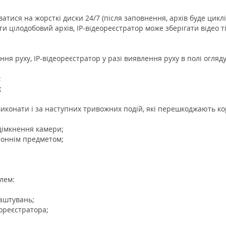
ватися на жорсткі диски 24/7 (після заповнення, архів буде цик
сти цілодобовий архів, IP-відеореєстратор може зберігати відео т
ня руху, IP-відеореєстратор у разі виявлення руху в полі огляд
;
;
 виконати і за наступних тривожних подій, які перешкоджають к
ідімкнення камери;
ороннім предметом;
лем:
лаштувань;
ореєстратора;