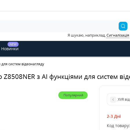
Я шукаю, наприклад,
Сигналізація
NEW
Новинки
и для систем відеонагляду
o Z8508NER з AI функціями для систем ві
Популярний
XVR ві
2-3 Дні
Код товару