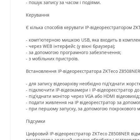
- пошук запису за часом і подіями.
Керування
Є кілька способів керувати IP-відеореєстратором ZK
- комп'ютерною мишкою USB, яка входить в комплек
- через WEB інтерфейс (у вікні браузера);
- за допомогою програмного забезпечення;
- з мобільних пристроїв.
Встановлення IP-відеореєстратора ZKTeco Z8508NE
- для запису відеоархіву необхідно під'єднати жор
- підключити IP-відеокамери і IP-відеореєстратор до
- під'єднати монітор через VGA або HDMI відеовихід;
- подати живлення на IP відеореєстратор за допомо
- при першому запуску, за допомогою покрокового
Підсумки
Цифровий IP-відеореєстратор ZKTeco Z8508NER відм
реєстратора здатний швидко обробити і відтворити 