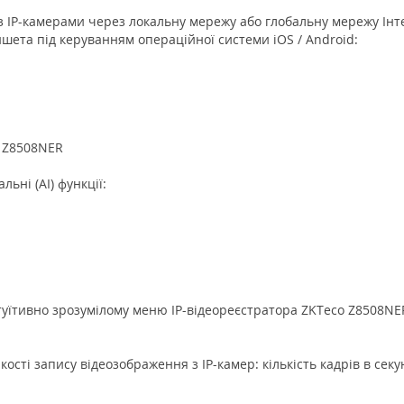
ра з IP-камерами через локальну мережу або глобальну мережу І
шета під керуванням операційної системи iOS / Android:
o Z8508NER
ьні (AI) функції:
уїтивно зрозумілому меню IP-відеореєстратора ZKTeco Z8508NE
сті запису відеозображення з IP-камер: кількість кадрів в секун