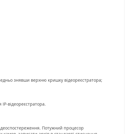
передньо знявши верхню кришку відеореєстратора;
 IP-відеореєстратора.
 відеоспостереження. Потужний процесор
х камер, записати архів в стандарті стиснення