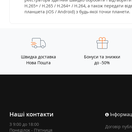
H.265+ / H.265 / H.264+ / H.264, а також передати в
планшета (iOS / Android) з будь-якої точки планети.
Швидка доставка
Бонуси та знижки
Нова Пошта
до -50%
Наші контакти
Інформац
З 9:00 до 18:00
Договір публ
Понеділок - П'ятниця