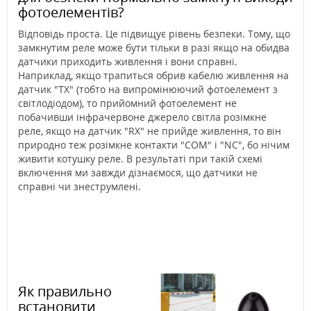
фотоелементів?
Відповідь проста. Це підвищує рівень безпеки. Тому, що
замкнутим реле може бути тільки в разі якщо на обидва
датчики приходить живлення і вони справні.
Наприклад, якщо трапиться обрив кабелю живлення на
датчик "TX" (тобто на випромінюючий фотоелемент з
світлодіодом), то прийомний фотоелемент не
побачивши інфрачервоне джерело світла розімкне
реле, якщо на датчик "RX" не прийде живлення, то він
природно теж розімкне контакти "COM" і "NC", бо нічим
живити котушку реле. В результаті при такій схемі
включення ми завжди дізнаємося, що датчики не
справні чи знеструмлені.
Як правильно
встановити