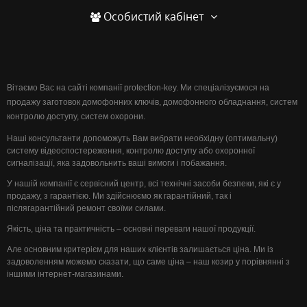
Особистий кабінет
Вітаємо Вас на сайті компанії protection-key. Ми спеціалізуємося на
продажу заготовок домофонних ключів, домофонного обладнання, систем
контролю доступу, систем охорони.
Наші консультанти допоможуть Вам вибрати необхідну (оптимальну)
систему відеоспостереження, контролю доступу або охоронної
сигналізації, яка задовольнить ваші вимоги і побажання.
У нашій компанії є сервісний центр, всі технічні засоби безпеки, які є у
продажу, з гарантією. Ми здійснюємо як гарантійний, так і
післягарантійний ремонт своїми силами.
Якість, ціна та практичність – основні переваги нашої продукції.
Але основним критерієм для наших клієнтів залишається ціна. Ми із
задоволенням можемо сказати, що саме ціна – наш козир у порівнянні з
іншими інтернет-магазинами.