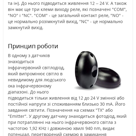
та ін).
До нього підводиться живлення 12 – 24 V. А також
він має ще три клеми виходу реле, які позначені "COM",
"NO" і "NC". "COM" - це загальний контакт реле, "NO" -
це нормально розімкнутий вихід, "NC" - це нормально
замкнутий вихід.
Принцип роботи
В одному з датчиків
знаходиться
інфрачервоний світлодіод,
який випромінює світло в
невидимому для людського
ока інфрачервоному
діапазоні. До нього
підводиться тільки живлення від 12 до 24 V змінної або
постійної напруги зі споживанням близько 30 mA. Його
завдання світити. Позначення на схемах "ТХ" або
"Emitter". У другому датчику знаходиться фотодіод, який
при потраплянні на нього інфрачервоного світла з
частотою 1,92 KHz і довжиною хвилі 940 nm, видає
потенціал, перетворений схемою в замикання