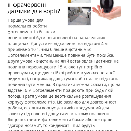
інфрачервоні
датчики для воріт?
Перша умова, для
нормальної роботи
фотоелементів безпеки
вони повинні бути встановлені на паралельних
площинах. Допустиме відхилення на відстані 4 м
приблизно 10 °, чим більше відстань між
фотоелементами, тим менше повинна бути похибка.
Друга умова - відстань на якій встановлені датчики не
повинна перевищувати 15 м, але тут потрібно
враховувати, що для стійкої роботи в умовах поганої
видимості, наприклад дощ, туман, або пил ця відстань
повинна бути менша. З практики можна сказати, що на
відстані 6 м фотоелементи працюють при будь-якій
погоді. Третя умова це вертикальне розташування
корпусу фотоелементів. Це важливо для довговічності
роботи, оскільки корпус датчиків продуманий для
захисту від вологи і дощу саме в такому положенні.
Якщо поставити фотоелементи боком або ще гірше
"догори ногами", то конденсат і пил будуть