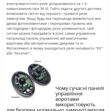
електромагнітного реле (розрахованого на 1 A
навантаження при 36 V). Тобто задача другого датчика
вловлювати світло від першого і тримати реле
замкнутим. Якщо будь-яка перешкода виявляється між
двома фотоелементами і перекриває промінь між
світлодіодом і фотодіодом, реле розмикається. Цей
сигнал можна передавати в різні схеми управління,
наприклад панель управління автоматичними
воротами або автоматичними дверима та ін.
Фотоелемент в якому знаходиться реле називають "RX"
або "Receiver".
Чому сучасні панелі
управління
воротами
використовують
для безпеки нормально замкнуті виходи