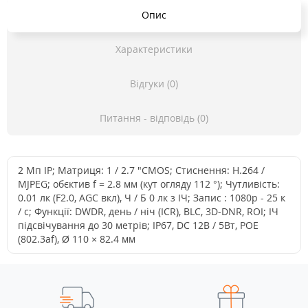
Опис
Характеристики
Відгуки (0)
Питання - відповідь (0)
2 Мп IP; Матриця: 1 / 2.7 "CMOS; Стиснення: H.264 /
MJPEG; обєктив f = 2.8 мм (кут огляду 112 °); Чутливість:
0.01 лк (F2.0, AGC вкл), Ч / Б 0 лк з ІЧ; Запис : 1080р - 25 к
/ с; Функції: DWDR, день / ніч (ICR), BLC, 3D-DNR, ROI; ІЧ
підсвічування до 30 метрів; IP67, DC 12В / 5Вт, POE
(802.3af), Ø 110 × 82.4 мм