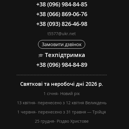
+38 (096) 984-84-85
+38 (066) 869-06-76
+38 (093) 826-46-98
t5577@ukr.net
Замовити дзвінок
Техпідтримка
+38 (096) 984-84-89
---------------------------------------------------------------
Святкові та неробочі дні 2026 р.
1 січня- Новий рік
13 квітня- перенесено з 12 квітня Великдень
1 червня- перенесено з 31 травня — Трійця
25 грудня- Різдво Христове