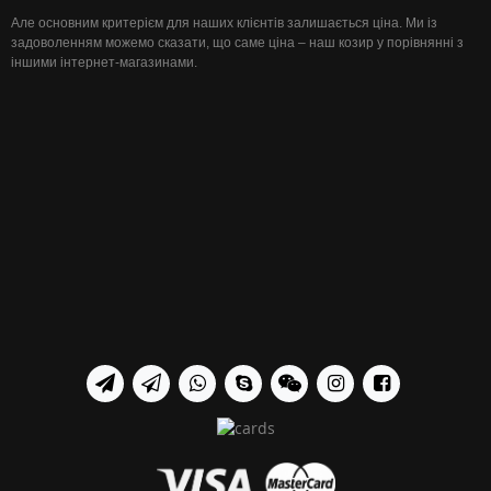
Але основним критерієм для наших клієнтів залишається ціна. Ми із
задоволенням можемо сказати, що саме ціна – наш козир у порівнянні з
іншими інтернет-магазинами.