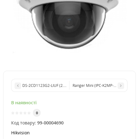
DS-2CD1123G2-LIUF (2.8мм) 2 МП Smart Hybrid Light IP67 з мік
Ranger Mini (IPC-K2MP-5H1WE) 5МП (
В наявності
0
Код товару:
99-00004690
Hikvision