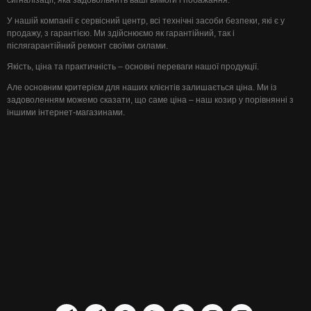
сигналізації, яка задовольнить ваші вимоги і побажання.
У нашій компанії є сервісний центр, всі технічні засоби безпеки, які є у
продажу, з гарантією. Ми здійснюємо як гарантійний, так і
післягарантійний ремонт своїми силами.
Якість, ціна та практичність – основні переваги нашої продукції.
Але основним критерієм для наших клієнтів залишається ціна. Ми із
задоволенням можемо сказати, що саме ціна – наш козир у порівнянні з
іншими інтернет-магазинами.