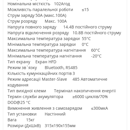
Номінальна місткість
102Агод
Можливість паралельної роботи
≤15
Струм заряду
50А (макс.100А)
Струм розряду
Макс. 100А
Напруга повного заряду
14.4В постійного струму
Напруга відключення розряду
10.8В постійного струму
Максимальна температура зарядки
55°С
Мінімальна температура зарядки
0°С
Максимальна температура нагнітання
60°С
Мінімальна температура нагнітання
-20°С
Тип екрану
Екран HFD
Режим зв`язку
Bluetooth, RS485
Кількість кумунікаційних портів
3
Режим адресації Master-Slave
485 Автоматичне
кодування
Тип вихідної клеми
Термінал накопичення енергії
Термін служби акумулятора
≥6000 циклів/70%
DOD@25 °С
Вимкнення живлення з самозарядом
≤300мкА
Тип установки
Настінний
Вагa
15кг
Розміри (ДхШхВ)
315х190х155мм