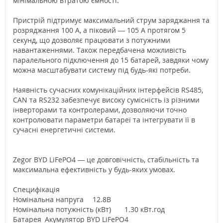
мінімальною втратою ємності.
Пристрій підтримує максимальний струм заряджання та
розряджання 100 А, а піковий — 105 А протягом 5
секунд, що дозволяє працювати з потужними
навантаженнями. Також передбачена можливість
паралельного підключення до 15 батарей, завдяки чому
можна масштабувати систему під будь-які потреби.
Наявність сучасних комунікаційних інтерфейсів RS485,
CAN та RS232 забезпечує високу сумісність із різними
інверторами та контролерами, дозволяючи точно
контролювати параметри батареї та інтегрувати її в
сучасні енергетичні системи.
Zegor BYD LiFePO4 — це довговічність, стабільність та
максимальна ефективність у будь-яких умовах.
Специфікація
Номінальна напруга
12.8В
Номінальна потужність (кВт)
1.30 кВт.год
Батарея
Акумулятор BYD LiFePO4