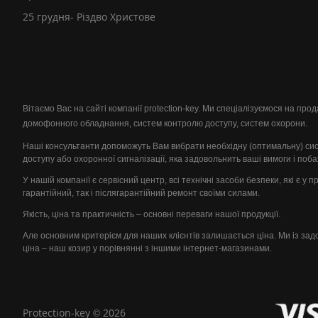
25 грудня- Різдво Христове
Вітаємо Вас на сайті компанії protection-key. Ми спеціалізуємося на пр
домофонного обладнання, систем контролю доступу, систем охорони.
Наші консультанти допоможуть Вам вибрати необхідну (оптимальну) си
доступу або охоронної сигналізації, яка задовольнить ваші вимоги і поб
У нашій компанії є сервісний центр, всі технічні засоби безпеки, які є у 
гарантійний, так і післягарантійний ремонт своїми силами.
Якість, ціна та практичність – основні переваги нашої продукції.
Але основним критерієм для наших клієнтів залишається ціна. Ми із за
ціна – наш козир у порівнянні з іншими інтернет-магазинами.
Protection-key © 2026