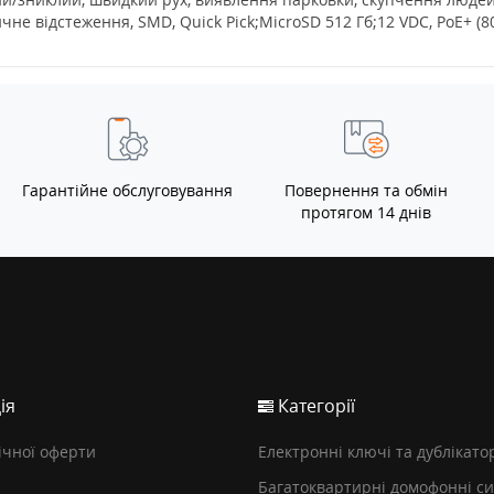
не відстеження, SMD, Quick Pick;MicroSD 512 Гб;12 VDC, PoE+ (802
Гарантійне обслуговування
Повернення та обмін
протягом 14 днів
ія
Категорії
ічної оферти
Електронні ключі та дублікато
Багатоквартирні домофонні с