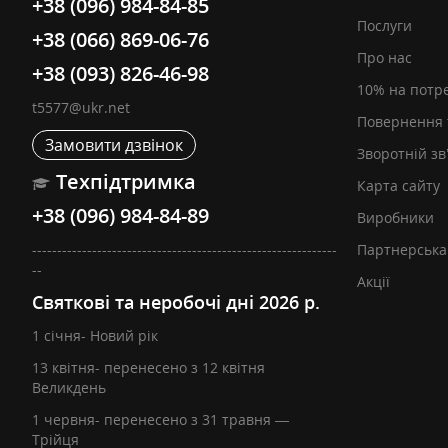
+38 (096) 984-84-85
Послуги
+38 (066) 869-06-76
Про нас
+38 (093) 826-46-98
10% на потр
t5577@ukr.net
Повернення 
Замовити дзвінок
Зворотній зв
Техпідтримка
Карта сайту
+38 (096) 984-84-89
Виробники
-------------------------------------------------------------
Партнерська
--
Акції
Святкові та неробочі дні 2026 р.
1 січня- Новий рік
13 квітня- перенесено з 12 квітня
Великдень
1 червня- перенесено з 31 травня —
Трійця