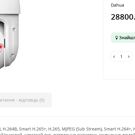
Dahua
28800
Знайшл
итання - відповідь (0)
4H, H.264B, Smart H.265+, H.265, MJPEG (Sub Stream), Smart H.264
ий/зниклий, швидкий рух, виявлення парковки, скупчення людей