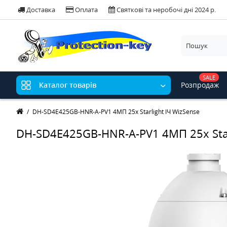
Доставка
Оплата
Святкові та неробочі дні 2024 р.
SALE
Розпродаж
Каталог товарів
DH-SD4E425GB-HNR-A-PV1 4МП 25x Starlight ІЧ WizSense
DH-SD4E425GB-HNR-A-PV1 4МП 25x Star