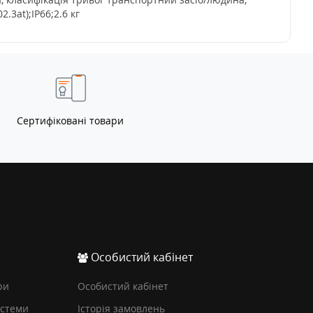
.3at);IP66;2.6 кг
Сертифіковані товари
Особистий кабінет
ри
Особистий кабінет
истеми
Історія замовлень