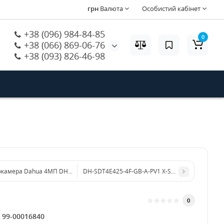
грн
Валюта
Особистий кабінет
+38 (096) 984-84-85
0
+38 (066) 869-06-76
+38 (093) 826-46-98
еокамера Dahua 4МП DH-IPC-HDW1431T1P-S4 (2.8мм)
DH-SDT4E425-4F-GB-A-PV1 X-Spans 4MP+4MP 25x
0
:
99-00016840