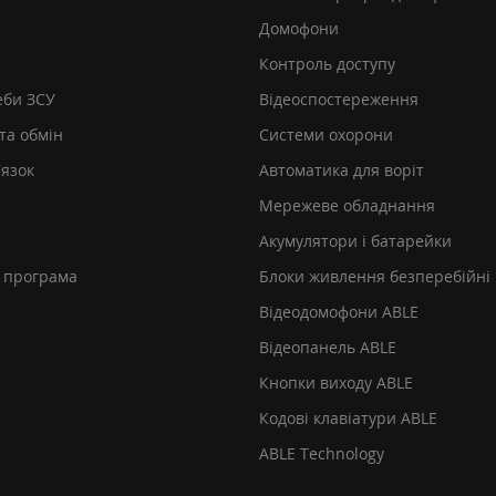
Домофони
Контроль доступу
еби ЗСУ
Відеоспостереження
та обмін
Системи охорони
’язок
Автоматика для воріт
Мережеве обладнання
Акумулятори і батарейки
 програма
Блоки живлення безперебійні
Відеодомофони ABLE
Відеопанель ABLE
Кнопки виходу ABLE
Кодові клавіатури ABLE
ABLE Technology