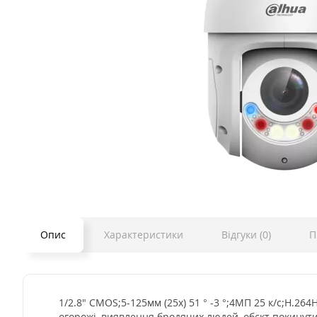
Опис
Характеристики
Відгуки (0)
П
1/2.8" CMOS;5-125мм (25х) 51 ° -3 °;4МП 25 к/с;H.26
огорожі, виявлення бродячих людей, обєкт покинут