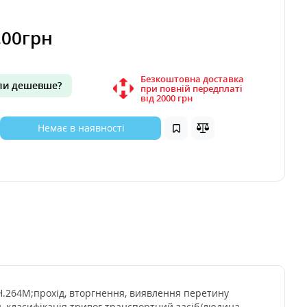
.00грн
Безкоштовна доставка
и дешевше?
при повній передплаті
вiд 2000 грн
Немає в наявності
+, H.264M;прохід, вторгнення, виявлення перетину
, класифікація тривог транспортний засіб/людина,