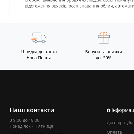
відстеження звязків, розпізнавання облич, автоматич
Швидка доставка
Бонуси та знижки
Нова Пошта
до -50%
Наші контакти
Інформац
З 9:00 до 18:00
Договір публ
Понеділок - П'ятниця
Оплата