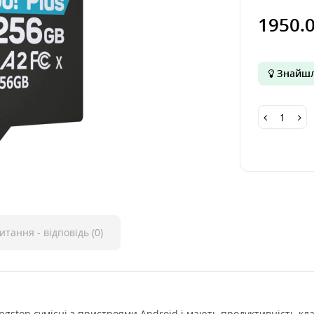
1950.
Знайшл
итання - відповідь (0)
Kingston сумісні з пристроями Android і мають продуктивність кл