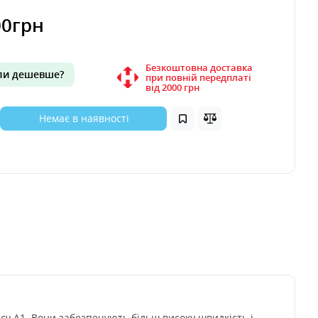
00грн
Безкоштовна доставка
и дешевше?
при повній передплаті
вiд 2000 грн
Немає в наявності
асу A1. Вони забезпечують більш високу швидкість і