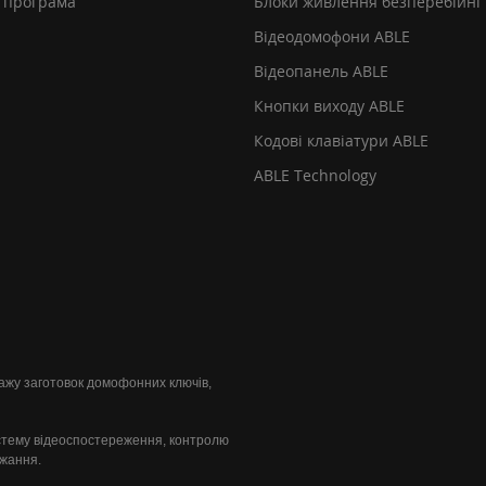
 програма
Блоки живлення безперебійні
Відеодомофони ABLE
Відеопанель ABLE
Кнопки виходу ABLE
Кодові клавіатури ABLE
ABLE Technology
одажу заготовок домофонних ключів,
стему відеоспостереження, контролю
ажання.