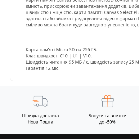
ємність, прискорюючи завантаження додатків. Вибері
швидкістю і міцністю, карти пам’яті Canvas Select 
здатності або зйомка і редагування відео в форматі
сміливо можна брати куди завгодно з упевненістю, щ
Карта пам'яті Micro SD на 256 ГБ.
Клас швидкості C10 | U1 | V10.
Швидкість читання 95 МБ / с, швидкість запису 25 М
Гарантiя 12 мic.
Швидка доставка
Бонуси та знижки
Нова Пошта
до -50%