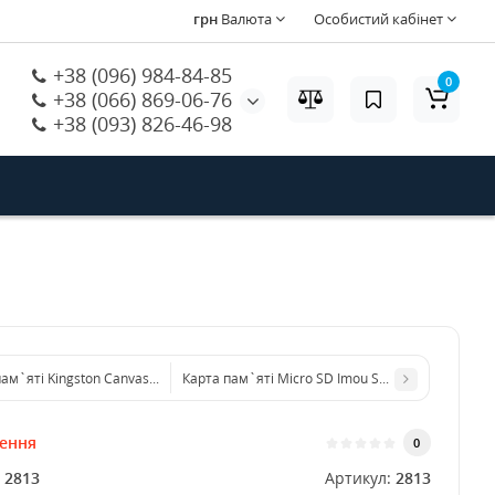
грн
Валюта
Особистий кабінет
+38 (096) 984-84-85
0
+38 (066) 869-06-76
+38 (093) 826-46-98
ам`яті Kingston Canvas Go! Plus Micro SDXC 128GB UHS-I/U3 Class 10
Карта пам`яті Micro SD Imou ST2-128-S1 128Gb
лення
0
:
2813
Артикул:
2813