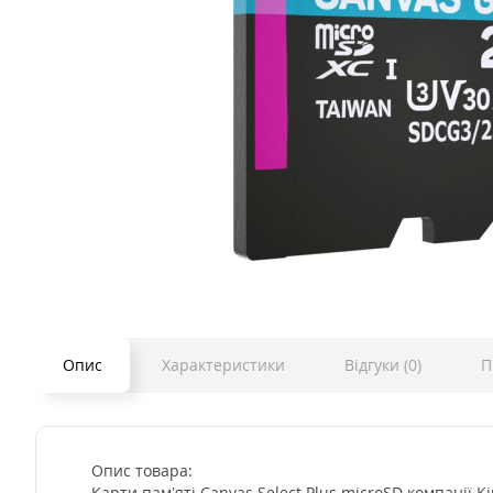
Опис
Характеристики
Відгуки (0)
П
Опис товара:
Карти пам’яті Canvas Select Plus microSD компанії 