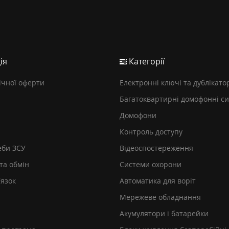
ія
Категорії
ічної оферти
Електронні ключі та дублікато
Багатоквартирні домофонні с
Домофони
Контроль доступу
еби ЗСУ
Відеоспостереження
та обмін
Системи охорони
’язок
Автоматика для воріт
Мережеве обладнання
Акумулятори і батарейки