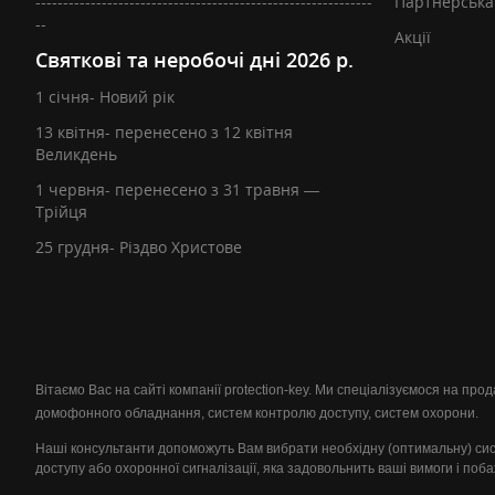
-------------------------------------------------------------
Партнерська
--
Акції
Святкові та неробочі дні 2026 р.
1 січня- Новий рік
13 квітня- перенесено з 12 квітня
Великдень
1 червня- перенесено з 31 травня —
Трійця
25 грудня- Різдво Христове
Вітаємо Вас на сайті компанії protection-key. Ми спеціалізуємося на пр
домофонного обладнання, систем контролю доступу, систем охорони.
Наші консультанти допоможуть Вам вибрати необхідну (оптимальну) си
доступу або охоронної сигналізації, яка задовольнить ваші вимоги і поб