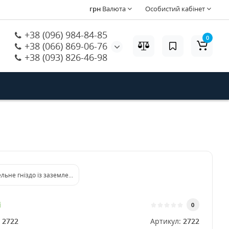
грн
Валюта
Особистий кабінет
+38 (096) 984-84-85
0
+38 (066) 869-06-76
+38 (093) 826-46-98
льне гніздо із заземленням 16A 250V прорезинений (розетка)
і
0
:
2722
Артикул:
2722