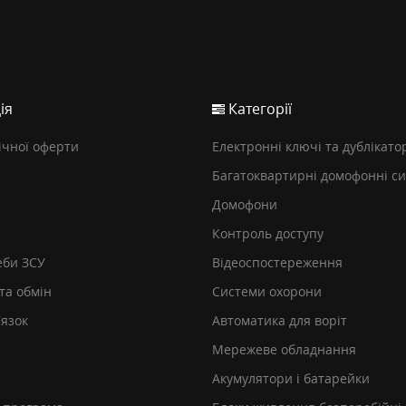
ія
Категорії
ічної оферти
Електронні ключі та дублікато
Багатоквартирні домофонні с
Домофони
Контроль доступу
еби ЗСУ
Відеоспостереження
та обмін
Системи охорони
’язок
Автоматика для воріт
Мережеве обладнання
Акумулятори і батарейки