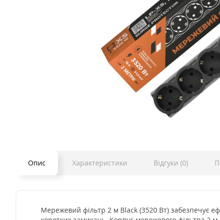
Опис
Характеристики
Відгуки (0)
П
Мережевий фільтр 2 м Black (3520 Вт) забезпечує еф
коротких замикань. Корпус мережевого фільтра 2 м B