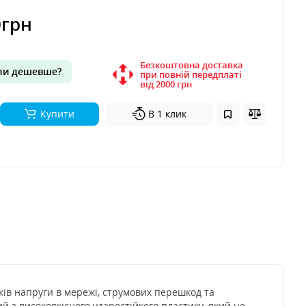
0грн
Безкоштовна доставка
и дешевше?
при повній передплаті
вiд 2000 грн
Купити
В 1 клик
бків напруги в мережі, струмових перешкод та
й з високоякісного ударостійкого пластику, який не