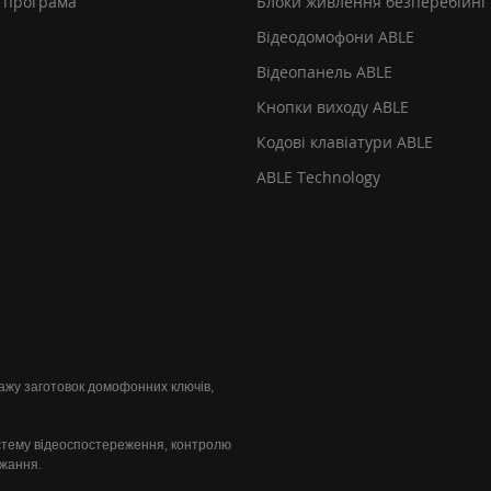
 програма
Блоки живлення безперебійні
Відеодомофони ABLE
Відеопанель ABLE
Кнопки виходу ABLE
Кодові клавіатури ABLE
ABLE Technology
одажу заготовок домофонних ключів,
стему відеоспостереження, контролю
ажання.