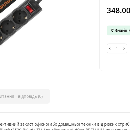
348.0
Знайшл
итання - відповідь (0)
ективний захист офісної або домашньої техніки від різких стри
lack (3520 Вт) від ТМ LogicPower з лінійки PREMIUM виготовлени