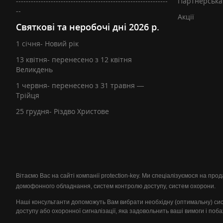
-------------------------------------------------------------
Партнерська
--
Акції
Святкові та неробочі дні 2026 р.
1 січня- Новий рік
13 квітня- перенесено з 12 квітня
Великдень
1 червня- перенесено з 31 травня —
Трійця
25 грудня- Різдво Христове
Вітаємо Вас на сайті компанії protection-key. Ми спеціалізуємося на пр
домофонного обладнання, систем контролю доступу, систем охорони.
Наші консультанти допоможуть Вам вибрати необхідну (оптимальну) си
доступу або охоронної сигналізації, яка задовольнить ваші вимоги і поб