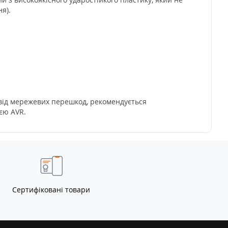
я).
и від мережевих перешкод, рекомендується
єю AVR.
Сертифіковані товари