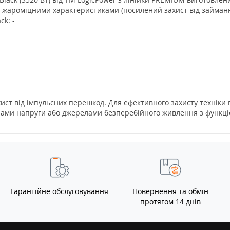
и жароміцними характеристиками (посилений захист від займанн
k: -
ахист від імпульсних перешкод. Для ефективного захисту технік
орами напруги або джерелами безперебійного живлення з функці
Гарантійне обслуговування
Повернення та обмін
протягом 14 днів