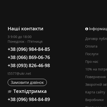
Наші контакти
Інформац
З 9:00 до 18:00
Договір публ
Понеділок - П'ятниця
Оплата
+38 (096) 984-84-85
Послуги
+38 (066) 869-06-76
Про нас
+38 (093) 826-46-98
10% на потр
t5577@ukr.net
Повернення 
Замовити дзвінок
Зворотній зв
Техпідтримка
Карта сайту
+38 (096) 984-84-89
Виробники