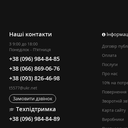
Наші контакти
Інформац
З 9:00 до 18:00
Договір публ
Понеділок - П'ятниця
Оплата
+38 (096) 984-84-85
Послуги
+38 (066) 869-06-76
Про нас
+38 (093) 826-46-98
10% на потр
t5577@ukr.net
Повернення 
Замовити дзвінок
Зворотній зв
Техпідтримка
Карта сайту
+38 (096) 984-84-89
Виробники