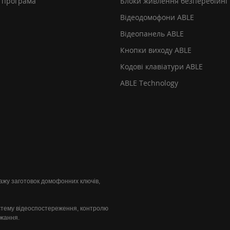
 програма
Блоки живлення безперебійні
Відеодомофони ABLE
Відеопанель ABLE
Кнопки виходу ABLE
Кодові клавіатури ABLE
ABLE Technology
одажу заготовок домофонних ключів,
стему відеоспостереження, контролю
ажання.