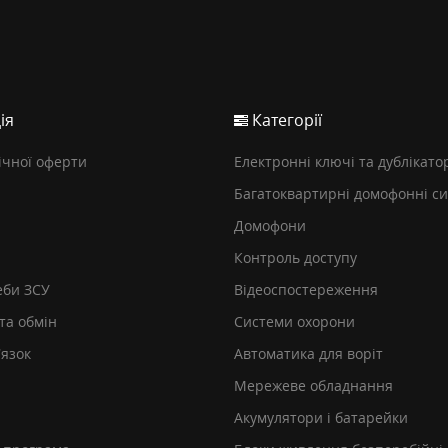
ія
Категорії
ічної оферти
Електронні ключі та дублікато
Багатоквартирні домофонні с
Домофони
Контроль доступу
еби ЗСУ
Відеоспостереження
та обмін
Системи охорони
’язок
Автоматика для воріт
Мережеве обладнання
Акумулятори і батарейки