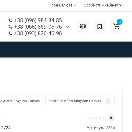
грн
Валюта
Особистий кабінет
+38 (096) 984-84-85
0
+38 (066) 869-06-76
+38 (093) 826-46-98
ам`яті Kingston Canvas Select Plus Micro SDXC 128GB Class 10 +SD-адаптер
Карта пам`яті Kingston Canvas Go! Plus Micro S
і
0
:
2724
Артикул:
2724