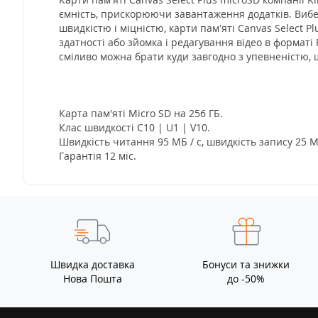
ємність, прискорюючи завантаження додатків. Вибері
швидкістю і міцністю, карти пам’яті Canvas Select 
здатності або зйомка і редагування відео в форматі
сміливо можна брати куди завгодно з упевненістю, щ
Карта пам'яті Micro SD на 256 ГБ.
Клас швидкості C10 | U1 | V10.
Швидкість читання 95 МБ / с, швидкість запису 25 М
Гарантiя 12 мic.
Швидка доставка
Бонуси та знижки
Нова Пошта
до -50%