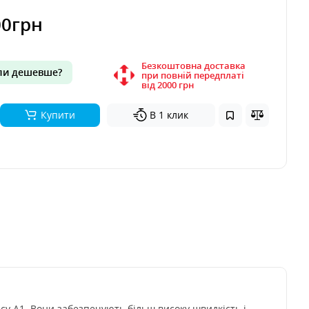
00грн
Безкоштовна доставка
и дешевше?
при повній передплаті
вiд 2000 грн
Купити
В 1 клик
асу A1. Вони забезпечують більш високу швидкість і