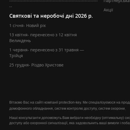
-------------------------------------------------------------
Партнерська
--
Акції
Святкові та неробочі дні 2026 р.
1 січня- Новий рік
13 квітня- перенесено з 12 квітня
Великдень
1 червня- перенесено з 31 травня —
Трійця
25 грудня- Різдво Христове
Вітаємо Вас на сайті компанії protection-key. Ми спеціалізуємося на пр
домофонного обладнання, систем контролю доступу, систем охорони.
Наші консультанти допоможуть Вам вибрати необхідну (оптимальну) си
доступу або охоронної сигналізації, яка задовольнить ваші вимоги і поб