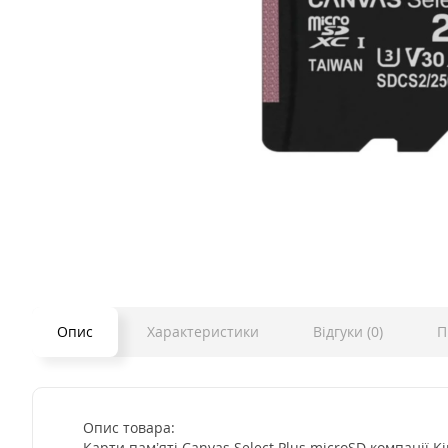
Опис
Характеристики
Відгуки (0)
П
Опис товара:
Карти пам’яті Canvas Select Plus microSD компанії 