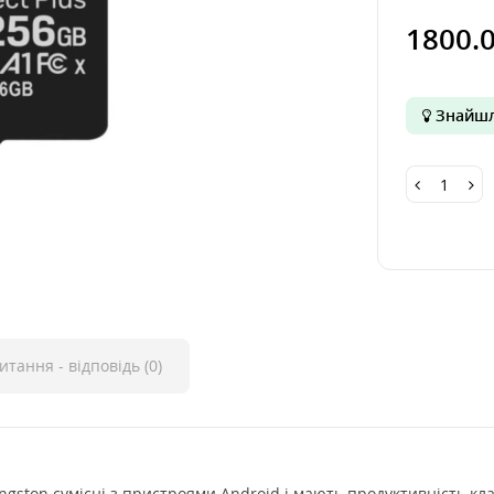
1800.
Знайшл
итання - відповідь (0)
Kingston сумісні з пристроями Android і мають продуктивність кл