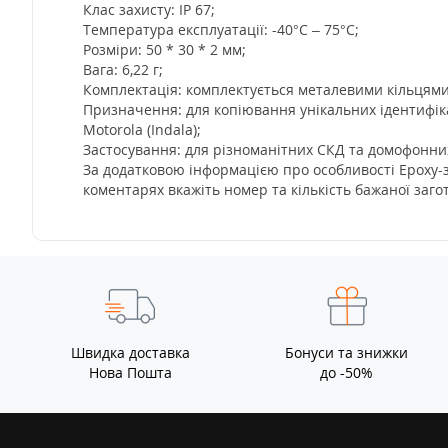
Клас захисту: IP 67;
Температура експлуатації: -40°С – 75°С;
Розміри: 50 * 30 * 2 мм;
Вага: 6,22 г;
Комплектація: комплектується металевими кільцями, 
Призначення: для копіювання унікальних ідентифіка
Motorola (Indala);
Застосування: для різноманітних СКД та домофонних с
За додатковою інформацією про особливості Epoxy-з
коментарях вкажіть номер та кількість бажаної заг
Швидка доставка
Бонуси та знижки
Нова Пошта
до -50%