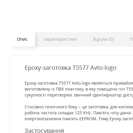
Опис
Характеристики
Відгуки (0)
П
Epoxy-заготовка Т5577 Avto-logo
Epoxy-заготовка T5577 Avto-logo являється привабл
виготовлену із ПВХ пластику, в яку поміщено чіп T
сукупності перетворює звичний ідентифікатор дост
Стосовно технічного боку – це заготовка, для копіюва
робоча частота складає 125 KHz. Пам’ять чіпу даної за
енергонезалежна пам’ять EEPROM. Тому Epoxy-загото
Застосування