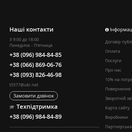
Наші контакти
Інформац
З 9:00 до 18:00
Договір публ
Понеділок - П'ятниця
Оплата
+38 (096) 984-84-85
Послуги
+38 (066) 869-06-76
Про нас
+38 (093) 826-46-98
10% на потр
t5577@ukr.net
Повернення 
Замовити дзвінок
Зворотній зв
Техпідтримка
Карта сайту
+38 (096) 984-84-89
Виробники
-------------------------------------------------------------
Партнерська