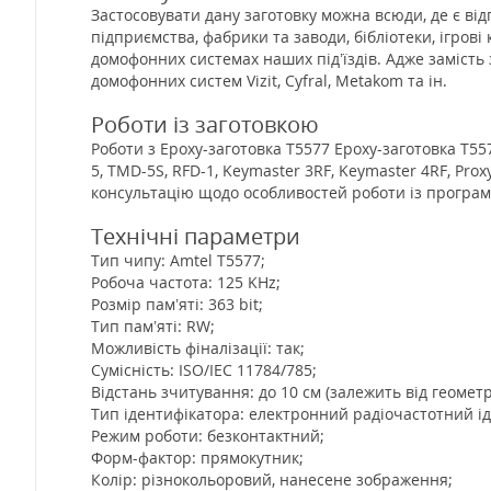
Застосовувати дану заготовку можна всюди, де є від
підприємства, фабрики та заводи, бібліотеки, ігров
домофонних системах наших під’їздів. Адже замість
домофонних систем Vizit, Cyfral, Metakom та ін.
Роботи із заготовкою
Роботи з Epoxy-заготовка T5577 Epoxy-заготовка Т5
5, TMD-5S, RFD-1, Keymaster 3RF, Keymaster 4RF, Pr
консультацію щодо особливостей роботи із програм
Технічні параметри
Тип чипу: Amtel T5577;
Робоча частота: 125 KHz;
Розмір пам’яті: 363 bit;
Тип пам’яті: RW;
Можливість фіналізації: так;
Сумісність: ISO/IEC 11784/785;
Відстань зчитування: до 10 см (залежить від геометр
Тип ідентифікатора: електронний радіочастотний ід
Режим роботи: безконтактний;
Форм-фактор: прямокутник;
Колір: різнокольоровий, нанесене зображення;