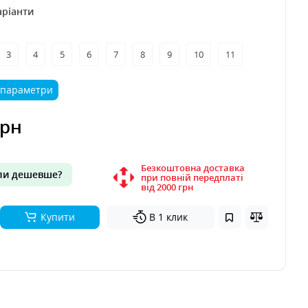
аріанти
3
4
5
6
7
8
9
10
11
 параметри
грн
Безкоштовна доставка
и дешевше?
при повній передплаті
вiд 2000 грн
Купити
В 1 клик