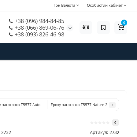
грн
Валюта
Особистий кабінет
+38 (096) 984-84-85
0
+38 (066) 869-06-76
+38 (093) 826-46-98
y-заготовка Т5577 Auto
Epoxy-заготовка Т5577 Nature 2
і
0
:
2732
Артикул:
2732