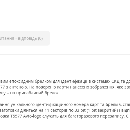
итання - відповідь (0)
ивим епоксидним брелком для ідентифікації в системах СКД та д
5577 з антеною. На поверхню карти нанесено зображення, яке зв
упу – на привабливий брелок.
ння унікального ідентифікаційного номера карт та брелків, станд
готовки ділиться на 11 секторів по 33 bit (1 bit закритий) і відпо
вка T5577 Avto-logo служить для багаторазового перезапису. Є м