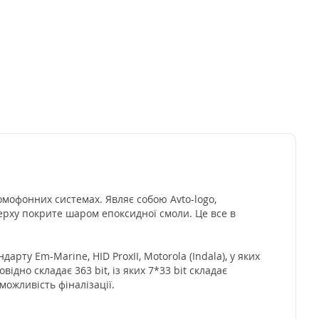
омофонних системах. Являє собою Avto-logo,
ерху покрите шаром епоксидної смоли. Це все в
арту Em-Marine, HID ProxII, Motorola (Indala), у яких
відно складає 363 bit, із яких 7*33 bit складає
ожливість фіналізації.