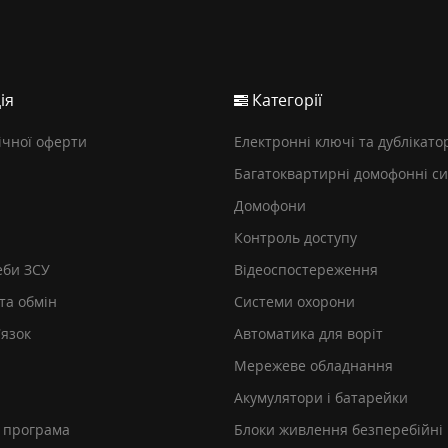
ія
Категорії
ічної оферти
Електронні ключі та дублікато
Багатоквартирні домофонні с
Домофони
Контроль доступу
еби ЗСУ
Відеоспостереження
та обмін
Системи охорони
’язок
Автоматика для воріт
Мережеве обладнання
Акумулятори і батарейки
 програма
Блоки живлення безперебійні