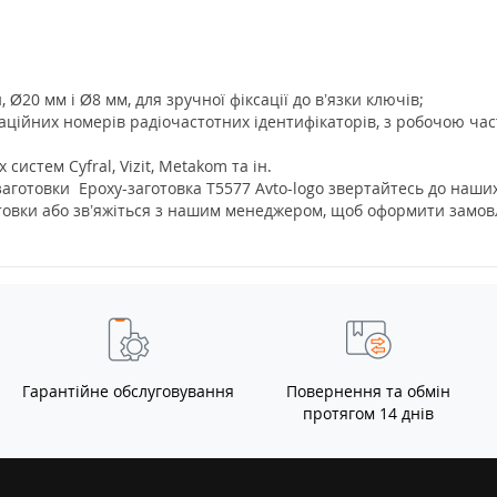
Ø20 мм і Ø8 мм, для зручної фіксації до в’язки ключів;
ційних номерів радіочастотних ідентифікаторів, з робочою част
истем Cyfral, Vizit, Metakom та ін.
аготовки Epoxy-заготовка Т5577 Avto-logo звертайтесь до наши
отовки або зв’яжіться з нашим менеджеро
м, щоб оформити замов
Гарантійне обслуговування
Повернення та обмін
протягом 14 днів