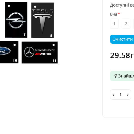
Доступні в
Вид
1
2
Очистити
29.58
Знайшл