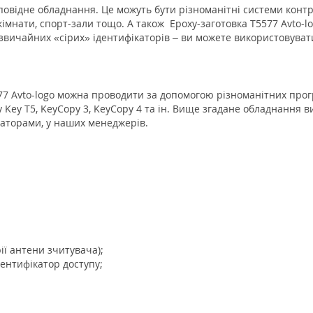
повідне обладнання. Це можуть бути різноманітні системи контро
і кімнати, спорт-зали тощо. А також Epoxy-заготовка Т5577 Avto-
 звичайних «сірих» ідентифікаторів – ви можете використовуват
577 Avto-logo можна проводити за допомогою різноманітних прог
oxy Key T5, KeyCopy 3, KeyCopy 4 та ін. Вище згадане обладнання
аторами, у наших менеджерів.
ії антени зчитувача);
ентифікатор доступу;