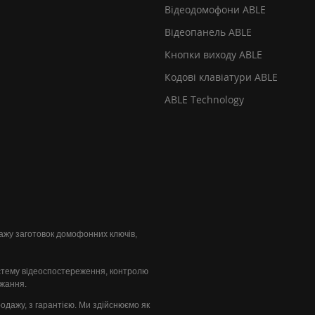
Відеодомофони ABLE
Відеопанель ABLE
Кнопки виходу ABLE
Кодові клавіатури ABLE
ABLE Technology
одажу заготовок домофонних ключів,
стему відеоспостереження, контролю
ажання.
продажу, з гарантією. Ми здійснюємо як