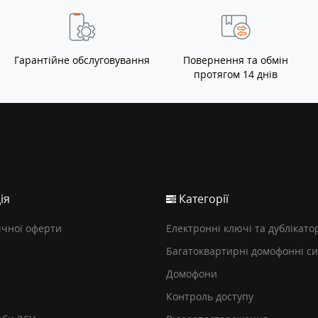
Гарантійне обслуговування
Повернення та обмін
протягом 14 днів
ія
Категорії
ічної оферти
Електронні ключі та дублікато
Багатоквартирні домофонні с
Домофони
Контроль доступу