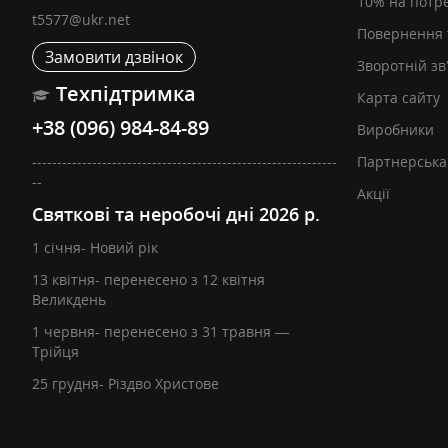
10% на потр
t5577@ukr.net
Повернення 
Замовити дзвінок
Зворотній зв
Техпідтримка
Карта сайту
+38 (096) 984-84-89
Виробники
-------------------------------------------------------------
Партнерська
--
Акції
Святкові та неробочі дні 2026 р.
1 січня- Новий рік
13 квітня- перенесено з 12 квітня
Великдень
1 червня- перенесено з 31 травня —
Трійця
25 грудня- Різдво Христове