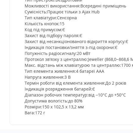
Можливості використання:Всередині приміщень
Сумісність:Працює тільки з Ajax Hub
Тип клавіатури:Сенсорна
Кількість кнопок:15
Код під примусом:Є
Захист від підбору пароля:Є
Захист від несанкціонованого відкриття корпусу:Є
Індикація постановки/зняття з-під охорони:Є
Потужність радіосигналу:20 мВт
Протокол зв'язку з централлю:Jeweller (868,0−868,6 
Макс. відстань між клавіатурою та централлю:1700 м
Тип елемента живлення:4 батареї ААА
Напруга живлення:3 В
Термін роботи від елемента живлення:До 2 років
Індикація розрядження батарей:Є
Діапазон робочих температур:від −10°С до +50°С
Допустима вологість:до 80%
Розміри:150 х 102,5 х 13,2 мм
Вага:172 г