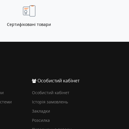
Сертифіковані товари
Особистий кабінет
ри
Особистий кабінет
истеми
Історія замовлень
Закладки
Розсилка