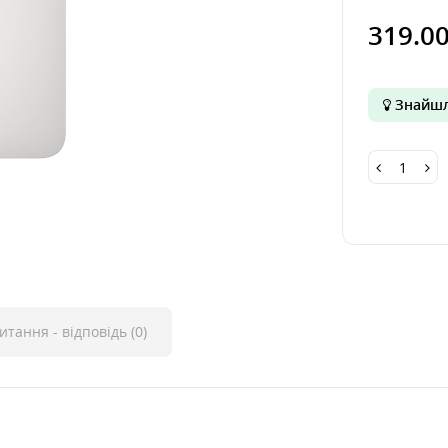
319.0
Знайшл
итання - відповідь (0)