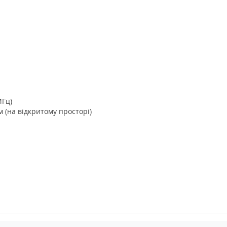
МГц)
 (на відкритому просторі)