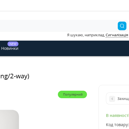
Я шукаю, наприклад,
Сигналізація
NEW
Новинки
ang/2-way)
Популярний
Захище
В наявност
Код товару