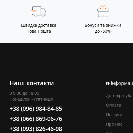
Швидка доставка
Бонуси та знижки
Нова Пошта
до -50%
Наші контакти
Інформац
З 9:00 до 18:00
Договір публ
Понеділок - П'ятниця
Оплата
+38 (096) 984-84-85
Послуги
+38 (066) 869-06-76
Про нас
+38 (093) 826-46-98