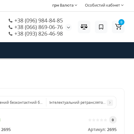
грн
Валюта
Особистий кабінет
+38 (096) 984-84-85
0
+38 (066) 869-06-76
+38 (093) 826-46-98
ний безконтактний брелок для клавіатури Tag (3 од)
Інтелектуальний ретранслятор сигналу Ajax Rex
і
0
:
2695
Артикул:
2695