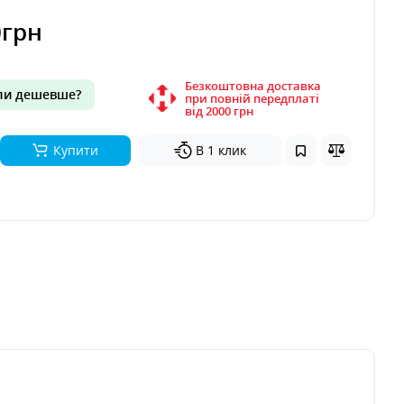
0грн
Безкоштовна доставка
и дешевше?
при повній передплаті
вiд 2000 грн
Купити
В 1 клик