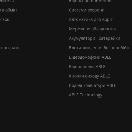
еби ЗСУ
Відеоспостереження
та обмін
Системи охорони
’язок
Автоматика для воріт
Мережеве обладнання
Акумулятори і батарейки
 програма
Блоки живлення безперебійні
Відеодомофони ABLE
Відеопанель ABLE
Кнопки виходу ABLE
Кодові клавіатури ABLE
ABLE Technology