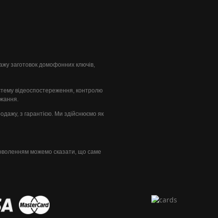
одажу заготовок домофонних ключів,
стему відеоспостереження, контролю
ажання.
продажу, з гарантією. Ми здійснюємо як
доволенням можемо сказати, що саме