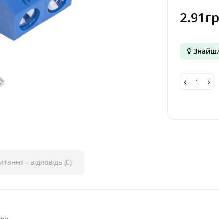
2.91г
Знайшл
итання - відповідь (0)
.кв