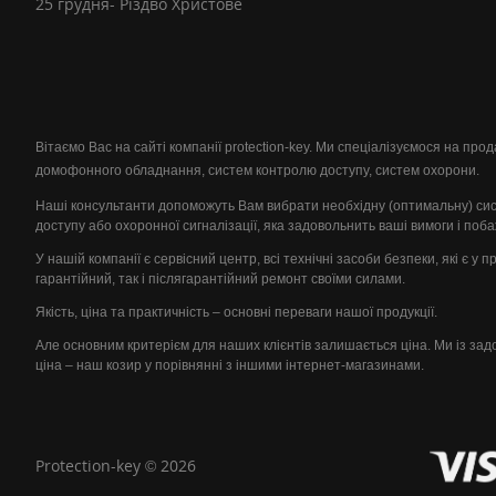
25 грудня- Різдво Христове
Вітаємо Вас на сайті компанії protection-key. Ми спеціалізуємося на пр
домофонного обладнання, систем контролю доступу, систем охорони.
Наші консультанти допоможуть Вам вибрати необхідну (оптимальну) си
доступу або охоронної сигналізації, яка задовольнить ваші вимоги і поб
У нашій компанії є сервісний центр, всі технічні засоби безпеки, які є у 
гарантійний, так і післягарантійний ремонт своїми силами.
Якість, ціна та практичність – основні переваги нашої продукції.
Але основним критерієм для наших клієнтів залишається ціна. Ми із за
ціна – наш козир у порівнянні з іншими інтернет-магазинами.
Protection-key © 2026