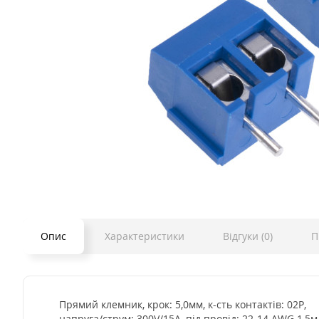
Опис
Характеристики
Відгуки (0)
П
Прямий клемник, крок: 5,0мм, к-сть контактів: 02P,
напруга/струм: 300V/15A, під провід: 22-14 AWG 1,5м