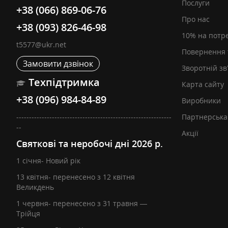
Послуги
+38 (066) 869-06-76
Про нас
+38 (093) 826-46-98
10% на потр
t5577@ukr.net
Повернення 
Замовити дзвінок
Зворотній зв
Техпідтримка
Карта сайту
+38 (096) 984-84-89
Виробники
-------------------------------------------------------------
Партнерська
--
Акції
Святкові та неробочі дні 2026 р.
1 січня- Новий рік
13 квітня- перенесено з 12 квітня
Великдень
1 червня- перенесено з 31 травня —
Трійця