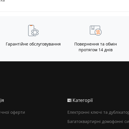
Гарантійне обслуговування
Повернення та обмін
протягом 14 днів
ія
Категорії
ічної оферти
Електронні ключі та дублікато
Багатоквартирні домофонні с