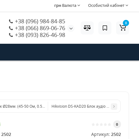
грн
Валюта
Особистий кабінет
+38 (096) 984-84-85
0
+38 (066) 869-06-76
+38 (093) 826-46-98
 Ø28мм. (45-50 Ом, 0.5 Вт)
Hikvision DS-KAD20 Блок аудіо узгодження 2-х
і
0
:
2502
Артикул:
2502