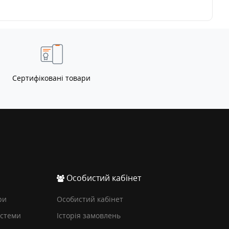
Сертифіковані товари
Особистий кабінет
ри
Особистий кабінет
истеми
Історія замовлень