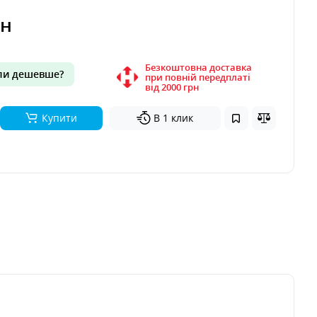
рн
Безкоштовна доставка
и дешевше?
при повній передплаті
вiд 2000 грн
Купити
В 1 клик