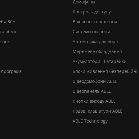
Домофони
Контроль доступу
еби ЗСУ
Відеоспостереження
та обмін
Системи охорони
’язок
Автоматика для воріт
Мережеве обладнання
Акумулятори і батарейки
 програма
Блоки живлення безперебійні
Відеодомофони ABLE
Відеопанель ABLE
Кнопки виходу ABLE
Кодові клавіатури ABLE
ABLE Technology