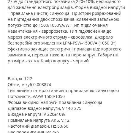
275V до стандартного показника 220±10%, необхідного
для живлення електроприладів. Форма вихідної напруги
- правильна (чиста) синусоїда. Пристрій розрахований
на під"єднання двох споживачів живлення загальною
потужністю до 1500/1050VA/W. Тип підключення
навантаження - євророзетка. Тип підключення до
мережі електричного струму - євровилка. Джерело
безперебійного живлення LPM-PSW-1500VA (1050 Вт)
ефективно захищає електричні прилади від: короткого
замикання, перевантажень та перенапруг. Габаритні
розміри - хх мм.Колір корпусу - чорний.
Вага, кг 12.2
Об'єм, м.куб 0.008874
Тип лінійно-інтерактивний з правильною синусоїдою
Потужність, VA/W 1500/1050
Форма вихідної напруги правильна синусоїда
Діапазон вхідної напруги, V 140-275
Вихідна напруга, V 220±10%
Номінальна напруга АКБ, V 12
Частотний діапазон, Hz 50/60
Час перемикання, мс 4-6