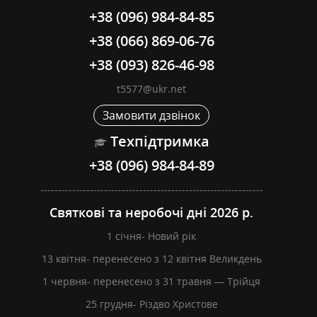
+38 (096) 984-84-85
+38 (066) 869-06-76
+38 (093) 826-46-98
t5577@ukr.net
Замовити дзвінок
Техпідтримка
+38 (096) 984-84-89
---------------------------------------------------------------
Святкові та неробочі дні 2026 р.
1 січня- Новий рік
13 квітня- перенесено з 12 квітня Великдень
1 червня- перенесено з 31 травня — Трійця
25 грудня- Різдво Христове