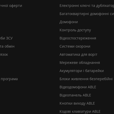
ічної оферти
Електронні ключі та дублікато
Багатоквартирні домофонні с
Домофони
Контроль доступу
еби ЗСУ
Відеоспостереження
та обмін
Системи охорони
’язок
Автоматика для воріт
Мережеве обладнання
Акумулятори і батарейки
 програма
Блоки живлення безперебійні
Відеодомофони ABLE
Відеопанель ABLE
Кнопки виходу ABLE
Кодові клавіатури ABLE