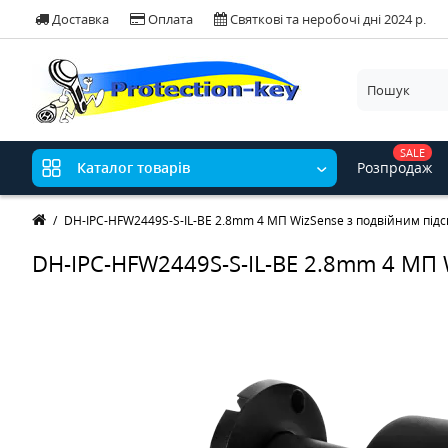
Доставка
Оплата
Святкові та неробочі дні 2024 р.
SALE
Розпродаж
Каталог товарів
DH-IPC-HFW2449S-S-IL-BE 2.8mm 4 МП WizSense з подвійним під
DH-IPC-HFW2449S-S-IL-BE 2.8mm 4 МП 