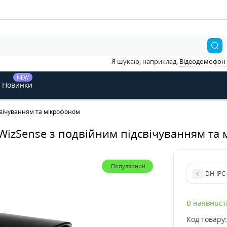
Я шукаю, наприклад,
Відеодомофон
NEW
Новинки
свічуванням та мікрофоном
WizSense з подвійним підсвічуванням та
Популярний
DH-IPC
В наявност
Код товару