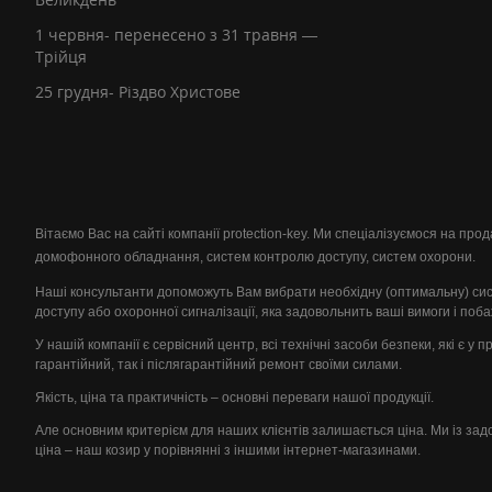
1 червня- перенесено з 31 травня —
Трійця
25 грудня- Різдво Христове
Вітаємо Вас на сайті компанії protection-key. Ми спеціалізуємося на пр
домофонного обладнання, систем контролю доступу, систем охорони.
Наші консультанти допоможуть Вам вибрати необхідну (оптимальну) си
доступу або охоронної сигналізації, яка задовольнить ваші вимоги і поб
У нашій компанії є сервісний центр, всі технічні засоби безпеки, які є у 
гарантійний, так і післягарантійний ремонт своїми силами.
Якість, ціна та практичність – основні переваги нашої продукції.
Але основним критерієм для наших клієнтів залишається ціна. Ми із за
ціна – наш козир у порівнянні з іншими інтернет-магазинами.