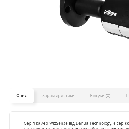
Опис
Характеристики
Відгуки (0)
П
Серія камер WizSense від Dahua Technology, є сері
на людині та транспортному засобі з високою точні