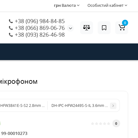
грн
Валюта
Особистий кабінет
+38 (096) 984-84-85
0
+38 (066) 869-06-76
+38 (093) 826-46-98
 мікрофоном
-HFW3841E-S-S2 2.8mm 8 МП ІЧ WizSense з мікрофоном
DH-IPC-HFW2449S-S-IL 3.6mm 4 МП WizSense з 
і
0
:
99-00010273