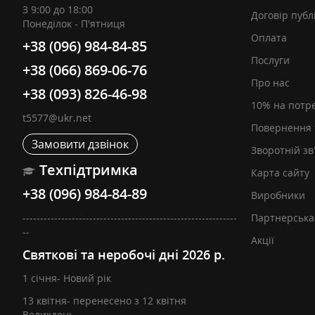
З 9:00 до 18:00
Договір публ
Понеділок - П'ятниця
Оплата
+38 (096) 984-84-85
Послуги
+38 (066) 869-06-76
Про нас
+38 (093) 826-46-98
10% на потр
t5577@ukr.net
Повернення 
Замовити дзвінок
Зворотній зв
Техпідтримка
Карта сайту
+38 (096) 984-84-89
Виробники
-------------------------------------------------------------
Партнерська
--
Акції
Святкові та неробочі дні 2026 р.
1 січня- Новий рік
13 квітня- перенесено з 12 квітня
Великдень