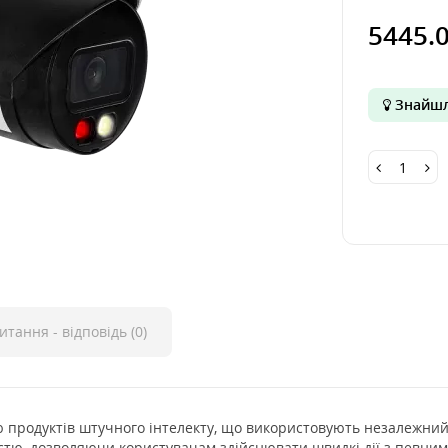
5445.
Знайшл
итання - відповідь (0)
єю продуктів штучного інтелекту, що використовують незалежний 
стю, дозволяючи користувачам здійснювати швидкі дії з певним