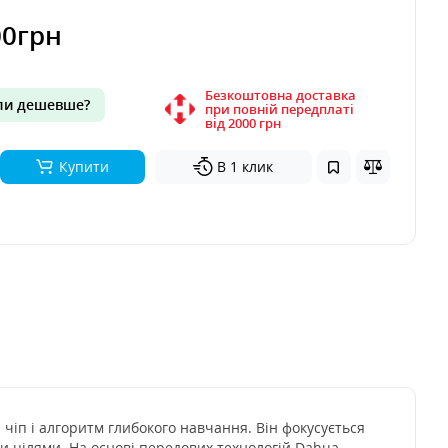
00грн
Безкоштовна доставка
и дешевше?
при повній передплаті
вiд 2000 грн
Купити
В 1 клик
чіп і алгоритм глибокого навчання. Він фокусується
и цілями. На основі передових технологій Dahua,