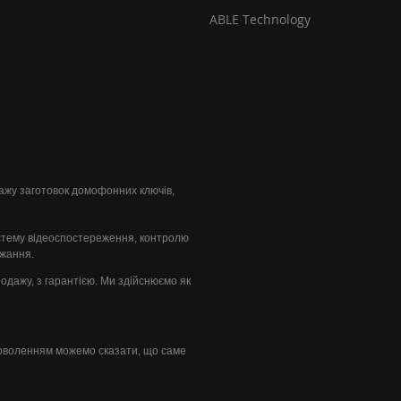
ABLE Technology
одажу заготовок домофонних ключів,
стему відеоспостереження, контролю
ажання.
продажу, з гарантією. Ми здійснюємо як
доволенням можемо сказати, що саме