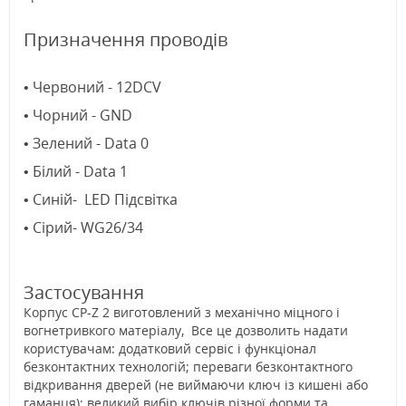
Призначення проводів
• Червоний - 12DCV
• Чорний - GND
•
Зелений
- Data 0
• Білий - Data 1
• Синій- LED Підсвітка
•
Cірий- WG26/34
Застосування
Корпус CP-Z 2 виготовлений з механічно міцного і
вогнетривкого матеріалу, Все це дозволить надати
користувачам: додатковий сервіс і функціонал
безконтактних технологій; переваги безконтактного
відкривання дверей (не виймаючи ключ із кишені або
гаманця); великий вибір ключів різної форми та