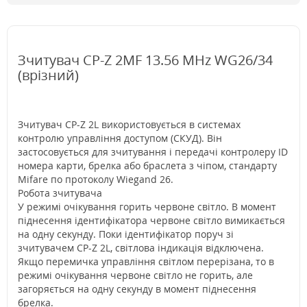
Зчитувач CP-Z 2MF 13.56 MHz WG26/34
(врізний)
Зчитувач CP-Z 2L використовується в системах
контролю управління доступом (СКУД). Він
застосовується для зчитування і передачі контролеру ID
номера карти, брелка або браслета з чіпом, стандарту
Mifare по протоколу Wiegand 26.
Робота зчитувача
У режимі очікування горить червоне світло. В момент
піднесення ідентифікатора червоне світло вимикається
на одну секунду. Поки ідентифікатор поруч зі
зчитувачем CP-Z 2L, світлова індикація відключена.
Якщо перемичка управління світлом перерізана, то в
режимі очікування червоне світло не горить, але
загоряється на одну секунду в момент піднесення
брелка.