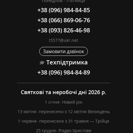
Понеділок - П'ятниця
+38 (096) 984-84-85
+38 (066) 869-06-76
+38 (093) 826-46-98
t5577@ukr.net
Замовити дзвінок
Техпідтримка
+38 (096) 984-84-89
---------------------------------------------------------------
Святкові та неробочі дні 2026 р.
1 січня- Новий рік
13 квітня- перенесено з 12 квітня Великдень
1 червня- перенесено з 31 травня — Трійця
25 грудня- Різдво Христове