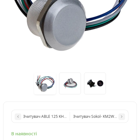
Зчитувач ABLE 125 KHz W26 (врізний)
Зчитувач Sokol- KM2W білий
В наявності