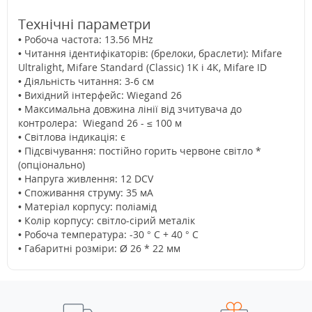
Технічні параметри
• Робоча частота: 13.56 MHz
• Читання ідентифікаторів:
(брелоки, браслети): Mifare
Ultralight, Mifare Standard (Classic) 1K і 4К, Mifare ID
• Діяльність читання: 3-6 см
• Вихідний інтерфейс: Wiegand 26
• Максимальна довжина лінії від зчитувача до
контролера: Wiegand 26 - ≤ 100 м
• Світлова індикація: є
• Підсвічування: постійно горить червоне світло *
(опціонально)
• Напруга живлення: 12 DCV
• Споживання струму: 35 мА
• Матеріал корпусу: поліамід
• Колір корпусу: світло-сірий металік
• Робоча температура: -30 ° C + 40 ° C
• Габаритні розміри: Ø 26 * 22 мм