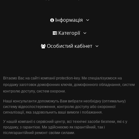
Інформація
Категорії
Особистий кабінет
Вітаємо Вас на сайті компанії protection-key. Ми спеціалізуємося на
продажу заготовок домофонних ключів, домофонного обладнання, систем
контролю доступу, систем охорони.
Наші консультанти допоможуть Вам вибрати необхідну (оптимальну)
систему відеоспостереження, контролю доступу або охоронної
сигналізації, яка задовольнить ваші вимоги і побажання.
У нашій компанії є сервісний центр, всі технічні засоби безпеки, які є у
продажу, з гарантією. Ми здійснюємо як гарантійний, так і
післягарантійний ремонт своїми силами.