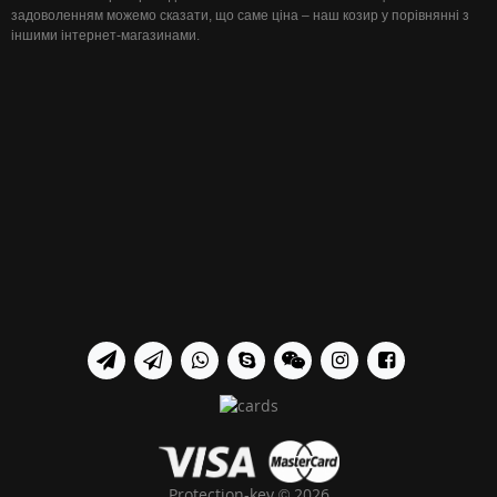
задоволенням можемо сказати, що саме ціна – наш козир у порівнянні з
іншими інтернет-магазинами.
Protection-key © 2026