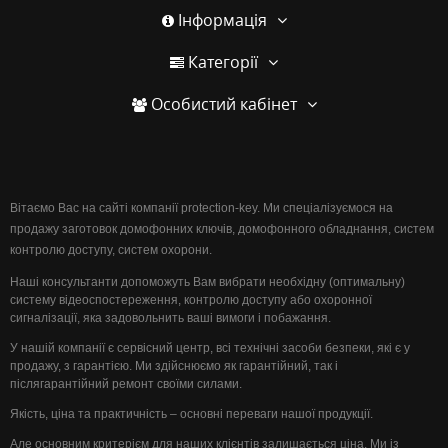
Інформація
Категорії
Особистий кабінет
Вітаємо Вас на сайті компанії protection-key. Ми спеціалізуємося на
продажу заготовок домофонних ключів, домофонного обладнання, систем
контролю доступу, систем охорони.
Наші консультанти допоможуть Вам вибрати необхідну (оптимальну)
систему відеоспостереження, контролю доступу або охоронної
сигналізації, яка задовольнить ваші вимоги і побажання.
У нашій компанії є сервісний центр, всі технічні засоби безпеки, які є у
продажу, з гарантією. Ми здійснюємо як гарантійний, так і
післягарантійний ремонт своїми силами.
Якість, ціна та практичність – основні переваги нашої продукції.
Але основним критерієм для наших клієнтів залишається ціна. Ми із