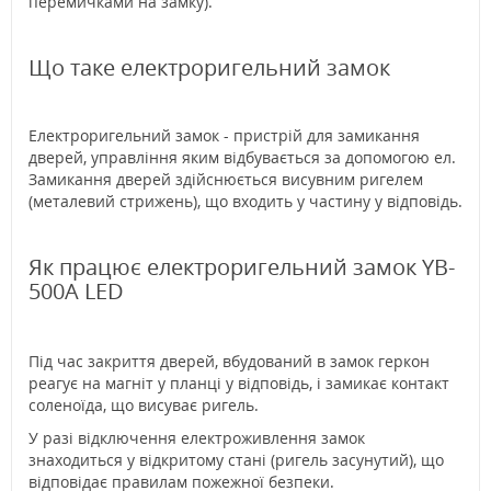
перемичками на замку).
Що таке електроригельний замок
Електроригельний замок - пристрій для замикання
дверей, управління яким відбувається за допомогою ел.
Замикання дверей здійснюється висувним ригелем
(металевий стрижень), що входить у частину у відповідь.
Як працює електроригельний замок YB-
500A LED
Під час закриття дверей, вбудований в замок геркон
реагує на магніт у планці у відповідь, і замикає контакт
соленоїда, що висуває ригель.
У разі відключення електроживлення замок
знаходиться у відкритому стані (ригель засунутий), що
відповідає правилам пожежної безпеки.