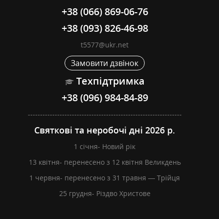
+38 (066) 869-06-76
+38 (093) 826-46-98
t5577@ukr.net
Замовити дзвінок
Техпідтримка
+38 (096) 984-84-89
---------------------------------------------------------------
Святкові та неробочі дні 2026 р.
1 січня- Новий рік
13 квітня- перенесено з 12 квітня Великдень
1 червня- перенесено з 31 травня — Трійця
25 грудня- Різдво Христове