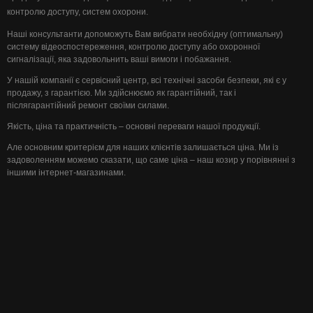
контролю доступу, систем охорони.
Наші консультанти допоможуть Вам вибрати необхідну (оптимальну)
систему відеоспостереження, контролю доступу або охоронної
сигналізації, яка задовольнить ваші вимоги і побажання.
У нашій компанії є сервісний центр, всі технічні засоби безпеки, які є у
продажу, з гарантією. Ми здійснюємо як гарантійний, так і
післягарантійний ремонт своїми силами.
Якість, ціна та практичність – основні переваги нашої продукції.
Але основним критерієм для наших клієнтів залишається ціна. Ми із
задоволенням можемо сказати, що саме ціна – наш козир у порівнянні з
іншими інтернет-магазинами.