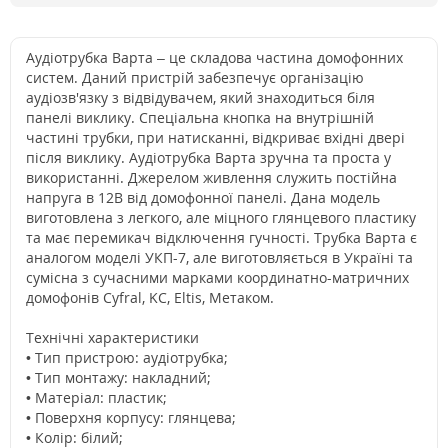
Аудіотрубка Варта – це складова частина домофонних
систем. Даний пристрій забезпечує організацію
аудіозв'язку з відвідувачем, який знаходиться біля
панелі виклику. Спеціальна кнопка на внутрішній
частині трубки, при натисканні, відкриває вхідні двері
після виклику. Аудіотрубка Варта зручна та проста у
використанні. Джерелом живлення служить постійна
напруга в 12В від домофонної панелі. Дана модель
виготовлена з легкого, але міцного глянцевого пластику
та має перемикач відключення гучності. Трубка Варта є
аналогом моделі УКП-7, але виготовляється в Україні та
сумісна з сучасними марками координатно-матричних
домофонів Cyfral, KC, Eltis, Метаком.
Технічні характеристики
• Тип пристрою: аудіотрубка;
• Тип монтажу: накладний;
• Матеріал: пластик;
• Поверхня корпусу: глянцева;
• Колір: білий;