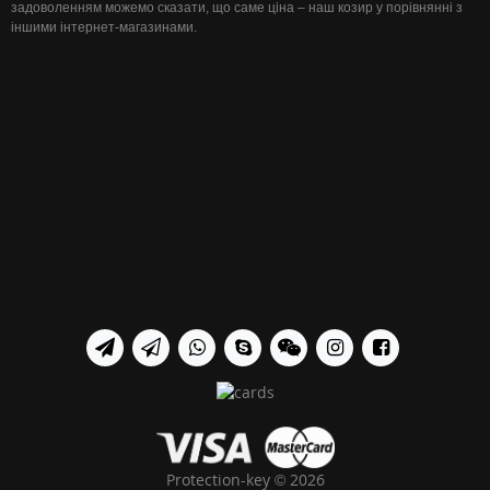
задоволенням можемо сказати, що саме ціна – наш козир у порівнянні з
іншими інтернет-магазинами.
Protection-key © 2026