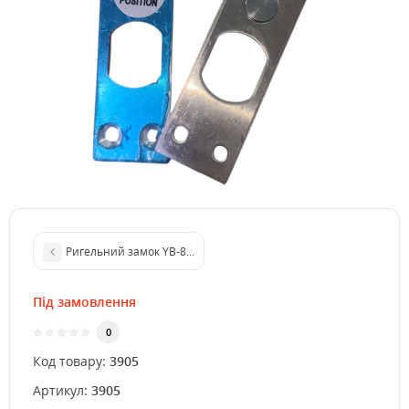
Ригельний замок YB-80NO (power open) врізний для системи к
Під замовлення
0
Код товару:
3905
Артикул:
3905