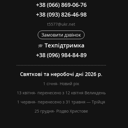
+38 (066) 869-06-76
+38 (093) 826-46-98
t5577@ukr.net
Замовити дзвінок
Техпідтримка
+38 (096) 984-84-89
---------------------------------------------------------------
Святкові та неробочі дні 2026 р.
1 січня- Новий рік
13 квітня- перенесено з 12 квітня Великдень
1 червня- перенесено з 31 травня — Трійця
25 грудня- Різдво Христове