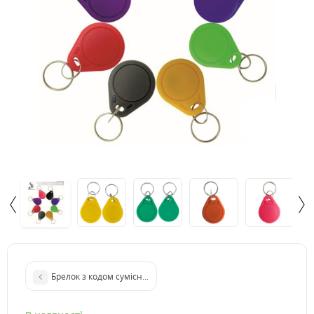
Брелок з кодом сумісний з Mifare 1K FM08 "Символіка"