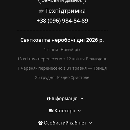
Замовити дзвінок
Техпідтримка
+38 (096) 984-84-89
---------------------------------------------------------------
Святкові та неробочі дні 2026 р.
1 січня- Новий рік
13 квітня- перенесено з 12 квітня Великдень
1 червня- перенесено з 31 травня — Трійця
25 грудня- Різдво Христове
Інформація
Категорії
Особистий кабінет