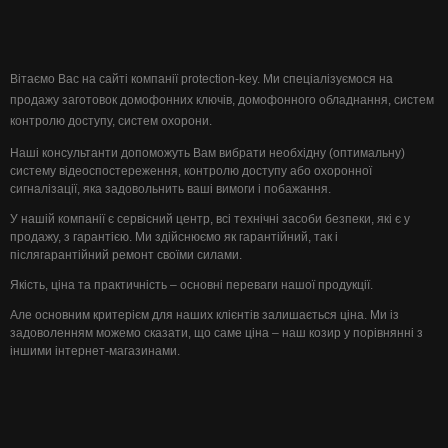
Вітаємо Вас на сайті компанії protection-key. Ми спеціалізуємося на
продажу заготовок домофонних ключів, домофонного обладнання, систем
контролю доступу, систем охорони.
Наші консультанти допоможуть Вам вибрати необхідну (оптимальну)
систему відеоспостереження, контролю доступу або охоронної
сигналізації, яка задовольнить ваші вимоги і побажання.
У нашій компанії є сервісний центр, всі технічні засоби безпеки, які є у
продажу, з гарантією. Ми здійснюємо як гарантійний, так і
післягарантійний ремонт своїми силами.
Якість, ціна та практичність – основні переваги нашої продукції.
Але основним критерієм для наших клієнтів залишається ціна. Ми із
задоволенням можемо сказати, що саме ціна – наш козир у порівнянні з
іншими інтернет-магазинами.