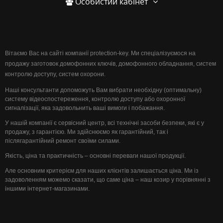
Особистий кабінет
Вітаємо Вас на сайті компанії protection-key. Ми спеціалізуємося на
продажу заготовок домофонних ключів, домофонного обладнання, систем
контролю доступу, систем охорони.
Наші консультанти допоможуть Вам вибрати необхідну (оптимальну)
систему відеоспостереження, контролю доступу або охоронної
сигналізації, яка задовольнить ваші вимоги і побажання.
У нашій компанії є сервісний центр, всі технічні засоби безпеки, які є у
продажу, з гарантією. Ми здійснюємо як гарантійний, так і
післягарантійний ремонт своїми силами.
Якість, ціна та практичність – основні переваги нашої продукції.
Але основним критерієм для наших клієнтів залишається ціна. Ми із
задоволенням можемо сказати, що саме ціна – наш козир у порівнянні з
іншими інтернет-магазинами.