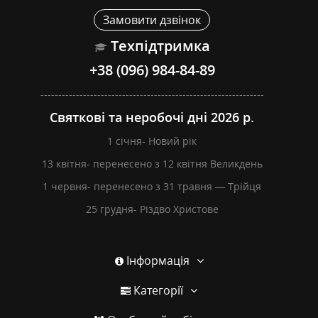
Замовити дзвінок
Техпідтримка
+38 (096) 984-84-89
---------------------------------------------------------------
Святкові та неробочі дні 2026 р.
1 січня- Новий рік
13 квітня- перенесено з 12 квітня Великдень
1 червня- перенесено з 31 травня — Трійця
25 грудня- Різдво Христове
Інформація
Категорії