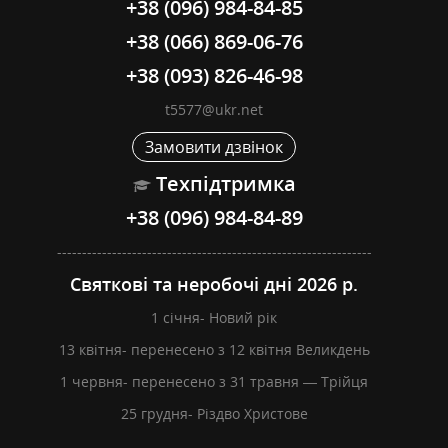
+38 (096) 984-84-85
+38 (066) 869-06-76
+38 (093) 826-46-98
t5577@ukr.net
Замовити дзвінок
Техпідтримка
+38 (096) 984-84-89
---------------------------------------------------------------
Святкові та неробочі дні 2026 р.
1 січня- Новий рік
13 квітня- перенесено з 12 квітня Великдень
1 червня- перенесено з 31 травня — Трійця
25 грудня- Різдво Христове