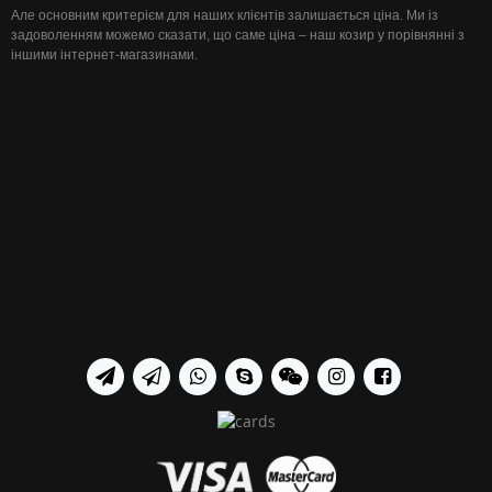
Але основним критерієм для наших клієнтів залишається ціна. Ми із
задоволенням можемо сказати, що саме ціна – наш козир у порівнянні з
іншими інтернет-магазинами.