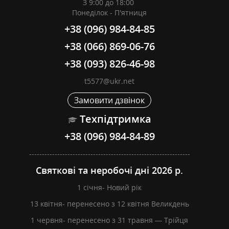
З 9:00 до 18:00
Понеділок - П'ятниця
+38 (096) 984-84-85
+38 (066) 869-06-76
+38 (093) 826-46-98
t5577@ukr.net
Замовити дзвінок
Техпідтримка
+38 (096) 984-84-89
---------------------------------------------------------------
Святкові та неробочі дні 2026 р.
1 січня- Новий рік
13 квітня- перенесено з 12 квітня Великдень
1 червня- перенесено з 31 травня — Трійця