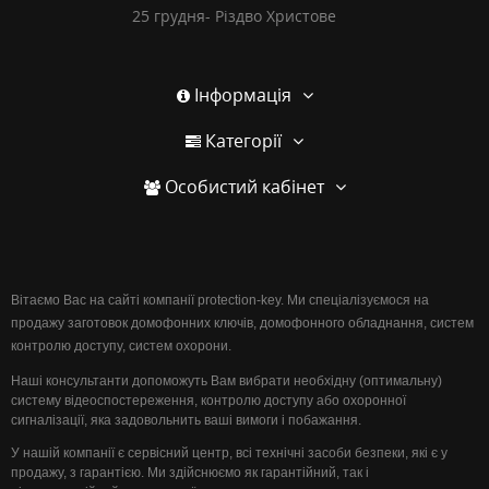
25 грудня- Різдво Христове
Інформація
Категорії
Особистий кабінет
Вітаємо Вас на сайті компанії protection-key. Ми спеціалізуємося на
продажу заготовок домофонних ключів, домофонного обладнання, систем
контролю доступу, систем охорони.
Наші консультанти допоможуть Вам вибрати необхідну (оптимальну)
систему відеоспостереження, контролю доступу або охоронної
сигналізації, яка задовольнить ваші вимоги і побажання.
У нашій компанії є сервісний центр, всі технічні засоби безпеки, які є у
продажу, з гарантією. Ми здійснюємо як гарантійний, так і