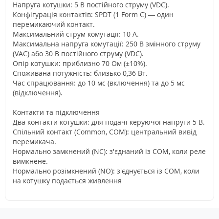
Напруга котушки: 5 В постійного струму (VDC).
Конфігурація контактів: SPDT (1 Form C) — один
перемикаючий контакт.
Максимальний струм комутації: 10 А.
Максимальна напруга комутації: 250 В змінного струму
(VAC) або 30 В постійного струму (VDC).
Опір котушки: приблизно 70 Ом (±10%).
Споживана потужність: близько 0,36 Вт.
Час спрацювання: до 10 мс (включення) та до 5 мс
(відключення).
Контакти та підключення
Два контакти котушки: для подачі керуючої напруги 5 В.
Спільний контакт (Common, COM): центральний вивід
перемикача.
Нормально замкнений (NC): з'єднаний із COM, коли реле
вимкнене.
Нормально розімкнений (NO): з'єднується із COM, коли
на котушку подається живлення