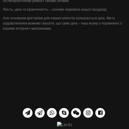
післягарантійний ремонт своїми силами.
Якість, ціна та практичність – основні переваги нашої продукції.
Але основним критерієм для наших клієнтів залишається ціна. Ми із
задоволенням можемо сказати, що саме ціна – наш козир у порівнянні з
іншими інтернет-магазинами.