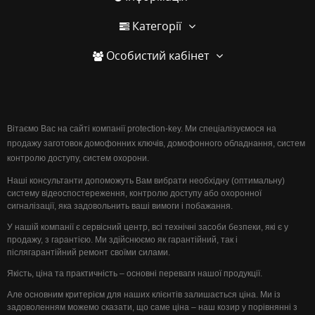
Категорії
Особистий кабінет
Вітаємо Вас на сайті компанії protection-key. Ми спеціалізуємося на
продажу заготовок домофонних ключів, домофонного обладнання, систем
контролю доступу, систем охорони.
Наші консультанти допоможуть Вам вибрати необхідну (оптимальну)
систему відеоспостереження, контролю доступу або охоронної
сигналізації, яка задовольнить ваші вимоги і побажання.
У нашій компанії є сервісний центр, всі технічні засоби безпеки, які є у
продажу, з гарантією. Ми здійснюємо як гарантійний, так і
післягарантійний ремонт своїми силами.
Якість, ціна та практичність – основні переваги нашої продукції.
Але основним критерієм для наших клієнтів залишається ціна. Ми із
задоволенням можемо сказати, що саме ціна – наш козир у порівнянні з