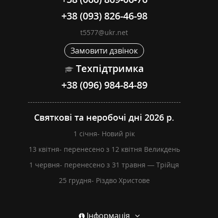
+38 (093) 826-46-98
t5577@ukr.net
Замовити дзвінок
Техпідтримка
+38 (096) 984-84-89
---------------------------------------------------------------
Святкові та неробочі дні 2026 р.
1 січня- Новий рік
13 квітня- перенесено з 12 квітня Великдень
1 червня- перенесено з 31 травня — Трійця
25 грудня- Різдво Христове
Інформація