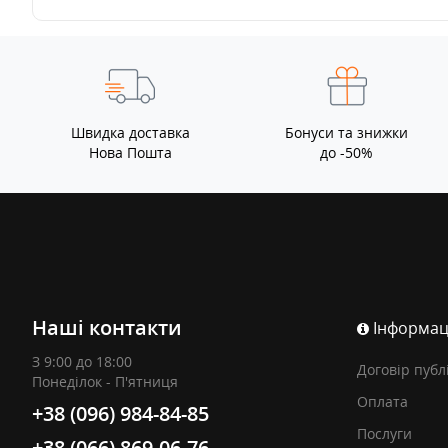
Швидка доставка
Бонуси та знижки
Нова Пошта
до -50%
Наші контакти
Інформац
З 9:00 до 18:00
Договір публ
Понеділок - П'ятниця
Оплата
+38 (096) 984-84-85
Послуги
+38 (066) 869-06-76