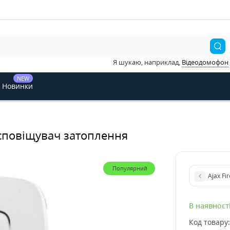
Я шукаю, наприклад,
Відеодомофон
NEW
Новинки
й сповіщувач затоплення
Популярний
Ajax Fi
В наявност
Код товару