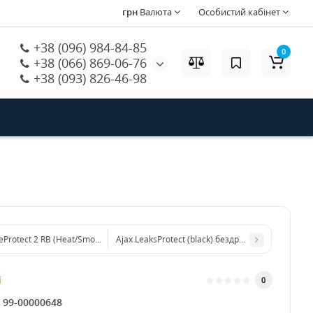
грн
Валюта
Особистий кабінет
+38 (096) 984-84-85
0
+38 (066) 869-06-76
+38 (093) 826-46-98
reProtect 2 RB (Heat/Smoke/CO) (8EU) white бездротовий сповіщувач диму, т
Ajax LeaksProtect (black) бездротовий сповіщу
і
0
:
99-00000648