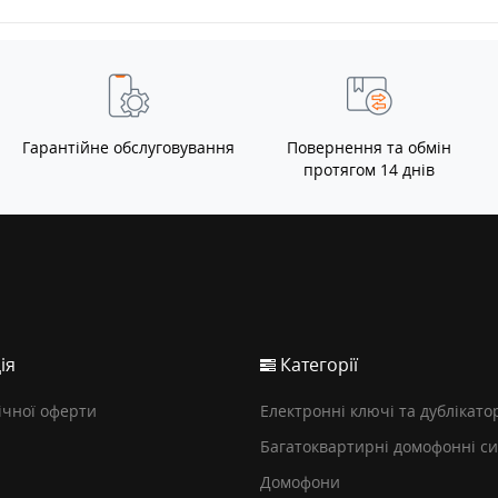
Гарантійне обслуговування
Повернення та обмін
протягом 14 днів
ія
Категорії
ічної оферти
Електронні ключі та дублікато
Багатоквартирні домофонні с
Домофони