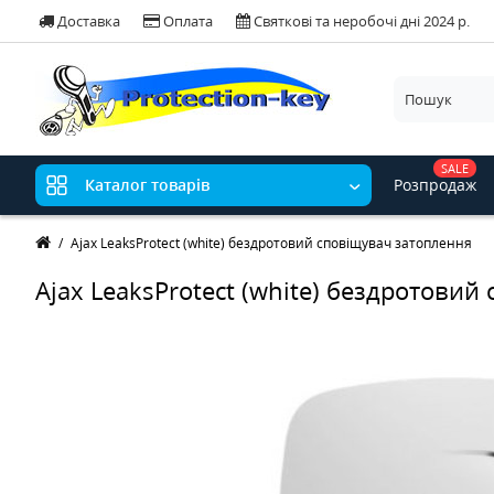
Доставка
Оплата
Святкові та неробочі дні 2024 р.
SALE
Розпродаж
Каталог товарів
Ajax LeaksProtect (white) бездротовий сповіщувач затоплення
Ajax LeaksProtect (white) бездротови