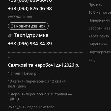
Про нас
+38 (093) 826-46-98
10% на потр
t5577@ukr.net
Повернення 
Замовити дзвінок
Зворотній зв
Техпідтримка
Карта сайту
+38 (096) 984-84-89
Виробники
-------------------------------------------------------------
Партнерська
--
Акції
Святкові та неробочі дні 2026 р.
1 січня- Новий рік
13 квітня- перенесено з 12 квітня
Великдень
1 червня- перенесено з 31 травня —
Трійця
25 грудня- Різдво Христове