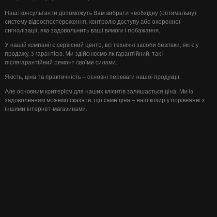
Наші консультанти допоможуть Вам вибрати необхідну (оптимальну)
систему відеоспостереження, контролю доступу або охоронної
сигналізації, яка задовольнить ваші вимоги і побажання.
У нашій компанії є сервісний центр, всі технічні засоби безпеки, які є у
продажу, з гарантією. Ми здійснюємо як гарантійний, так і
післягарантійний ремонт своїми силами.
Якість, ціна та практичність – основні переваги нашої продукції.
Але основним критерієм для наших клієнтів залишається ціна. Ми із
задоволенням можемо сказати, що саме ціна – наш козир у порівнянні з
іншими інтернет-магазинами.