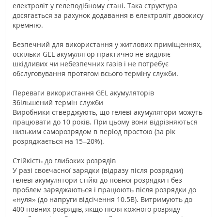
електроліт у гелеподібному стані. Така структура
досягається за рахунок додавання в електроліт двоокису
кремнію.
Безпечний для використання у житлових приміщеннях,
оскільки GEL акумулятор практично не виділяє
шкідливих чи небезпечних газів і не потребує
обслуговування протягом всього терміну служби.
Переваги використання GEL акумуляторів
Збільшений термін служби
Виробники стверджують, що гелеві акумулятори можуть
працювати до 10 років. При цьому вони відрізняються
низьким саморозрядом в період простою (за рік
розряджається на 15–20%).
Стійкість до глибоких розрядів
У разі своєчасної зарядки (відразу після розрядки)
гелеві акумулятори стійкі до повної розрядки і без
проблем заряджаються і працюють після розрядки до
«нуля» (до напруги відсічення 10.5В). Витримують до
400 повних розрядів, якщо після кожного розряду