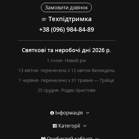
Замовити дзвінок
Техпідтримка
+38 (096) 984-84-89
---------------------------------------------------------------
Святкові та неробочі дні 2026 р.
1 січня- Новий рік
13 квітня- перенесено з 12 квітня Великдень
1 червня- перенесено з 31 травня — Трійця
25 грудня- Різдво Христове
Інформація
Категорії
Особистий кабінет