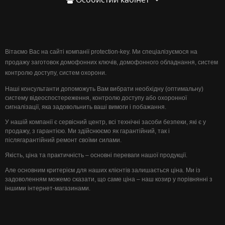
Вітаємо Вас на сайті компанії protection-key. Ми спеціалізуємося на
продажу заготовок домофонних ключів, домофонного обладнання, систем
контролю доступу, систем охорони.
Наші консультанти допоможуть Вам вибрати необхідну (оптимальну)
систему відеоспостереження, контролю доступу або охоронної
сигналізації, яка задовольнить ваші вимоги і побажання.
У нашій компанії є сервісний центр, всі технічні засоби безпеки, які є у
продажу, з гарантією. Ми здійснюємо як гарантійний, так і
післягарантійний ремонт своїми силами.
Якість, ціна та практичність – основні переваги нашої продукції.
Але основним критерієм для наших клієнтів залишається ціна. Ми із
задоволенням можемо сказати, що саме ціна – наш козир у порівнянні з
іншими інтернет-магазинами.